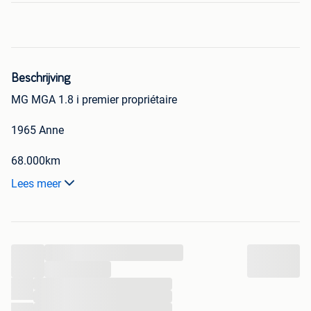
Beschrijving
MG MGA 1.8 i premier propriétaire
1965 Anne
68.000km
Lees meer
Premier propriétaire toujours pris soin .
Le véhicule est en parfait état
...
Je dispose la plupart des accessoires hard-top capote en
cuir . Plus une autre capote, 8 jantes.
...
...
...
Pour amateur ou collectionneur
...