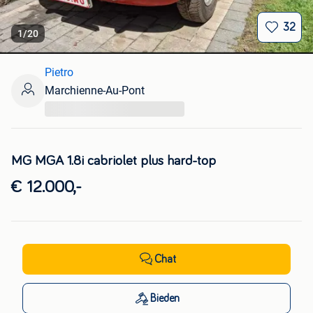
32
1
/
20
Pietro
Marchienne-Au-Pont
...
MG MGA 1.8i cabriolet plus hard-top
€ 12.000,-
Chat
Bieden