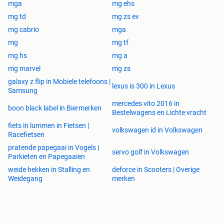
mga
mg ehs
mg td
mg zs ev
mg cabrio
mga
mg
mg tf
mg hs
mg a
mg marvel
mg zs
galaxy z flip in Mobiele telefoons |
lexus is 300 in Lexus
Samsung
mercedes vito 2016 in
boon black label in Biermerken
Bestelwagens en Lichte vracht
fiets in lummen in Fietsen |
volkswagen id in Volkswagen
Racefietsen
pratende papegaai in Vogels |
servo golf in Volkswagen
Parkieten en Papegaaien
weide hekken in Stalling en
deforce in Scooters | Overige
Weidegang
merken