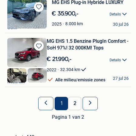
MG EHS Plug-in Hybride LUXURY
Bewaren
€ 35.900,-
Details
in
Umit Akın
Mijn
8.000
km
2025
30 jul 26
Genk
Favorieten
MG EHS 1.5 Benzine PlugIn Comfort -
SoH 97%! 32 000KM! Tops
Bewaren
in
€ 21.990,-
Details
Mijn
Favorieten
32.304
km
2022
Provan Invest BV
27 jul 26
Alle milieu/emissie zones
Nazareth
1
2
Pagina 1 van 2