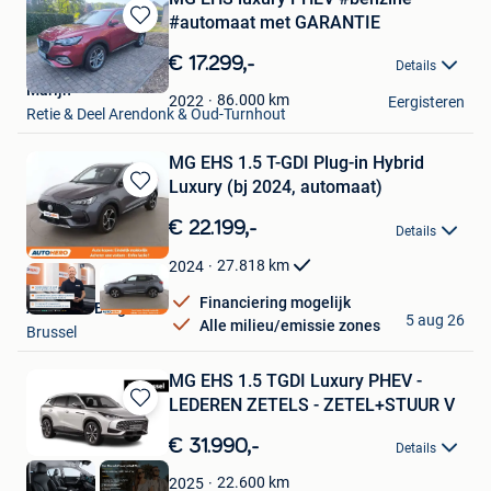
#automaat met GARANTIE
Bewaren
in
€ 17.299,-
Details
Mijn
Marijn
Favorieten
86.000
km
2022
Eergisteren
Retie & Deel Arendonk & Oud-Turnhout
MG EHS 1.5 T-GDI Plug-in Hybrid
Luxury (bj 2024, automaat)
Bewaren
in
€ 22.199,-
Details
Mijn
Favorieten
27.818
km
2024
Financiering mogelijk
Autohero België
5 aug 26
Alle milieu/emissie zones
Brussel
MG EHS 1.5 TGDI Luxury PHEV -
LEDEREN ZETELS - ZETEL+STUUR V
Bewaren
in
€ 31.990,-
Details
Mijn
Favorieten
22.600
km
2025