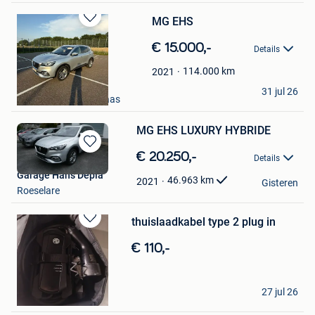
MG EHS
Bewaren
in
€ 15.000,-
Details
Mijn
Favorieten
114.000
km
2021
Gino
31 jul 26
Mechelen-Aan-De-Maas
MG EHS LUXURY HYBRIDE
Bewaren
€ 20.250,-
Details
in
Garage Hans Depla
Mijn
46.963
km
2021
Gisteren
Roeselare
Favorieten
thuislaadkabel type 2 plug in
Bewaren
in
€ 110,-
Mijn
Favorieten
Frank
27 jul 26
Deurne