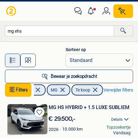
MG
Sorteer op
Alle afstanden…
Bewaar je zoekopdracht
Filters
Auto's
MG
Te koop
Verwijder filters
MG HS HYBRID + 1.5 LUXE SUBLIEM
Bewaren
€ 29.500,-
Details
in
binjamin leornard
Topzoekertje
Mijn
10.000
km
2026
Vandaag
Retinne
Favorieten