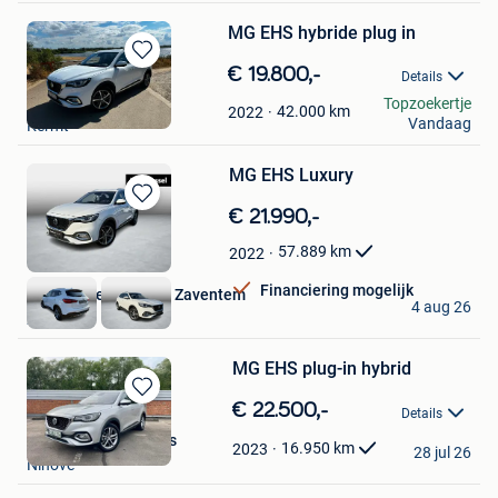
MG EHS hybride plug in
Bewaren
€ 19.800,-
Details
in
Els Brans
Topzoekertje
Mijn
42.000
km
2022
Vandaag
Kermt
Favorieten
MG EHS Luxury
Bewaren
€ 21.990,-
in
57.889
km
2022
Mijn
Favorieten
Financiering mogelijk
Van Mossel Hyundai Zaventem
4 aug 26
Zaventem
MG EHS plug-in hybrid
Bewaren
€ 22.500,-
Details
in
SC Performance Cars
Mijn
16.950
km
2023
28 jul 26
Ninove
Favorieten