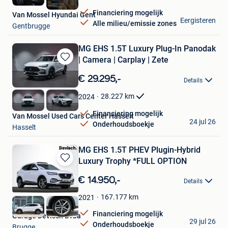
Financiering mogelijk
Van Mossel Hyundai Gent
Eergisteren
Alle milieu/emissie zones
Gentbrugge
MG EHS 1.5T Luxury Plug-In Panodak
| Camera | Carplay | Zete
Bewaren
in
€ 29.295,-
Details
Mijn
Favorieten
28.227
km
2024
Financiering mogelijk
Van Mossel Used Cars Center Hasselt
24 jul 26
Onderhoudsboekje
Hasselt
MG EHS 1.5T PHEV Plugin-Hybrid
Luxury Trophy *FULL OPTION
Bewaren
in
€ 14.950,-
Details
Mijn
Favorieten
167.177
km
2021
Financiering mogelijk
Garage Devisch Bvba
29 jul 26
Onderhoudsboekje
Brugge