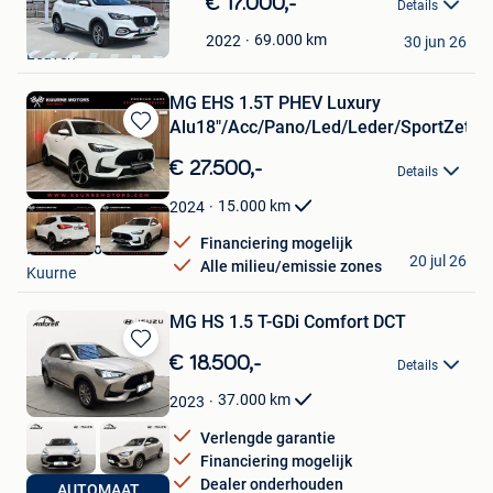
€ 17.000,-
Details
in
jonas de boos
Mijn
69.000
km
2022
30 jun 26
Leuven
Favorieten
MG EHS 1.5T PHEV Luxury
Alu18"/Acc/Pano/Led/Leder/SportZet/G
Bewaren
in
€ 27.500,-
Details
Mijn
Favorieten
15.000
km
2024
Financiering mogelijk
Kuurne Motors
20 jul 26
Alle milieu/emissie zones
Kuurne
MG HS 1.5 T-GDi Comfort DCT
Bewaren
€ 18.500,-
Details
in
Mijn
37.000
km
2023
Favorieten
Verlengde garantie
Financiering mogelijk
Dealer onderhouden
Autobedrijf Antoreti
AUTOMAAT