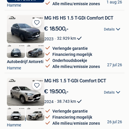
1 aug 26
Alle milieu/emissie zones
Hamme
MG HS HS 1.5 T-GDi Comfort DCT
Bewaren
€ 18.500,-
Details
in
Mijn
32.929
km
2023
Favorieten
Verlengde garantie
Financiering mogelijk
Onderhoudsboekje
Autobedrijf Antoreti
27 jul 26
Alle milieu/emissie zones
Hamme
MG HS 1.5 T-GDi Comfort DCT
Bewaren
€ 19.500,-
Details
in
Mijn
38.743
km
2024
Favorieten
Verlengde garantie
Financiering mogelijk
Autobedrijf Antoreti
26 jul 26
Alle milieu/emissie zones
Hamme