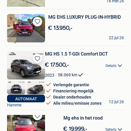
16 mei 26
Niel
MG EHS LUXURY PLUG-IN-HYBRID
Bewaren
€ 13.950,-
in
Alexandra Culot
Mijn
22 jul 26
Tongeren
Favorieten
MG HS 1.5 T-GDi Comfort DCT
Bewaren
€ 17.500,-
Details
in
Mijn
58.069
km
2023
Favorieten
Verlengde garantie
Financiering mogelijk
Dealer onderhouden
Autobedrijf Antoreti
AUTOMAAT
12 jul 26
Alle milieu/emissie zones
Hamme
Mg ehs in het rood
Bewaren
in
€ 19.999,-
Details