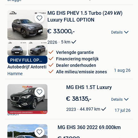
MG EHS PHEV 1.5 Turbo (249 kW)
Luxury FULL OPTION
Bewaren
in
€ 33.000,-
Details
Mijn
Favorieten
5
km
2026
Verlengde garantie
Financiering mogelijk
PHEV FULL OPTION
Dealer onderhouden
Autobedrijf Antoreti
1 aug 26
Alle milieu/emissie zones
Hamme
MG EHS 1.5T Luxury
Bewaren
€ 38.135,-
Details
in
Di Nitto Dilsen
Mijn
44.897
km
2023
17 jul 26
Dilsen
Favorieten
MG EHS 360 2022 69.000km
Bewaren