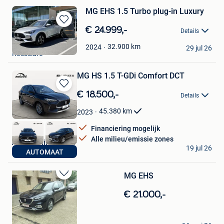
MG EHS 1.5 Turbo plug-in Luxury
Bewaren
€ 24.999,-
Details
in
Garage Foulon
Mijn
32.900
km
2024
29 jul 26
Roeselare
Favorieten
MG HS 1.5 T-GDi Comfort DCT
Bewaren
€ 18.500,-
Details
in
Mijn
45.380
km
2023
Favorieten
Financiering mogelijk
Alle milieu/emissie zones
Autobedrijf Antoreti
19 jul 26
AUTOMAAT
Hamme
MG EHS
Bewaren
in
€ 21.000,-
Mijn
Favorieten
Kyano