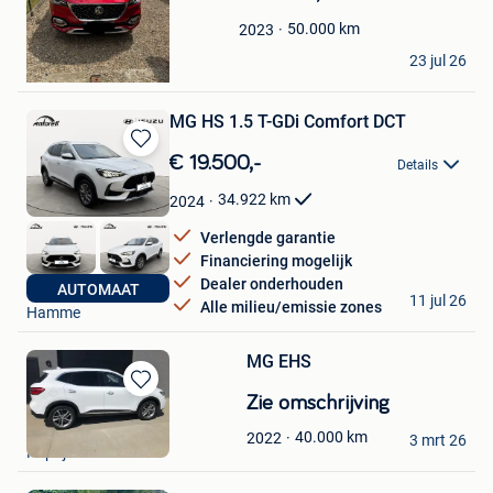
Mijn
Favorieten
50.000
km
2023
Jordi
23 jul 26
Maaseik
MG HS 1.5 T-GDi Comfort DCT
Bewaren
€ 19.500,-
Details
in
Mijn
34.922
km
2024
Favorieten
Verlengde garantie
Financiering mogelijk
Dealer onderhouden
Autobedrijf Antoreti
AUTOMAAT
11 jul 26
Alle milieu/emissie zones
Hamme
MG EHS
Bewaren
Zie omschrijving
in
DC.L Containers
40.000
km
2022
Mijn
3 mrt 26
Kaprijke
Favorieten