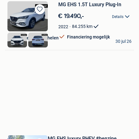
MG EHS 1.5T Luxury Plug-In
Bewaren
€ 19.490,-
Details
in
Mijn
84.255
km
2022
Favorieten
Financiering mogelijk
Van Mossel MG Mechelen
30 jul 26
Mechelen
MG EHS luxury PHEV #benzine