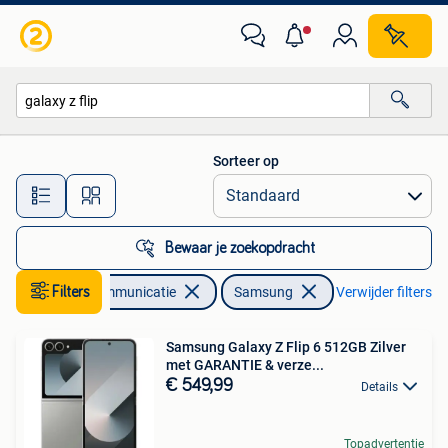
Mobiele telefoons | Samsung
Sorteer op
Alle afstanden…
Bewaar je zoekopdracht
Filters
Telecommunicatie
Samsung
Verwijder filters
Samsung Galaxy Z Flip 6 512GB Zilver
met GARANTIE & verze...
€ 549,99
Details
Topadvertentie