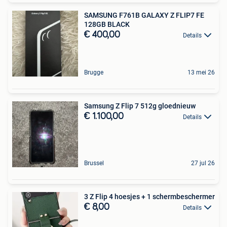
SAMSUNG F761B GALAXY Z FLIP7 FE
128GB BLACK
€ 400,00
Details
Brugge
13 mei 26
Samsung Z Flip 7 512g gloednieuw
€ 1.100,00
Details
Brussel
27 jul 26
3 Z Flip 4 hoesjes + 1 schermbeschermer
€ 8,00
Details