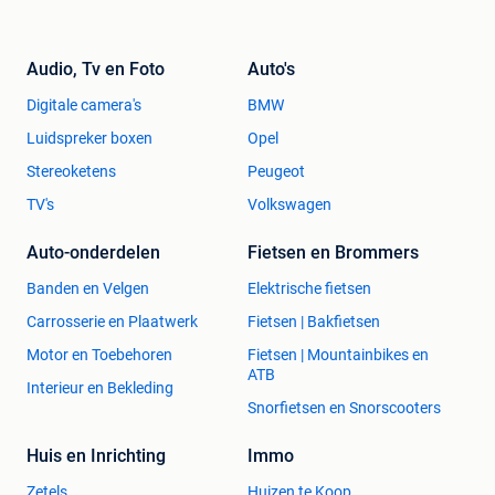
Une pièce vraiment unique...
Pour info
:
Audio, Tv en Foto
Auto's
Des sièges RECARO Original (mise à niveau) en parfait état
Digitale camera's
BMW
- neuf - se présentent rarement.
Ces sièges sont très confortables et assurent un maintien
Luidspreker boxen
Opel
latéral parfait !
Stereoketens
Peugeot
TV's
Volkswagen
Le
prix neuf
de cet ensemble en 2005-2006 était de
+5500€
Auto-onderdelen
Fietsen en Brommers
Aujourd'hui considérablement plus cher, étant donné les
prix actuels des pièces originales.
Banden en Velgen
Elektrische fietsen
Carrosserie en Plaatwerk
Fietsen | Bakfietsen
Façile à monter sur les fixations d'origines de chaque Mini
Motor en Toebehoren
Fietsen | Mountainbikes en
R50 - R52 - R53
ATB
Interieur en Bekleding
Expédition possible (à convenir)
Snorfietsen en Snorscooters
Pour d'amples renseignements et/ou visite :
Huis en Inrichting
Immo
Zetels
Huizen te Koop