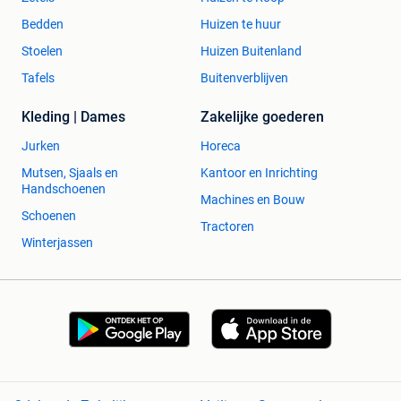
gsm :
0032(0)473.85.43.00
of e-mail :
Bedden
Huizen te huur
michel.verweirde@live.be
Stoelen
Huizen Buitenland
Conditie / Etat
: Nieuw / Neuf
Tafels
Buitenverblijven
Levering / Livraison
: Ophalen of Verzenden / Collection
ou Expédition
Kleding | Dames
Zakelijke goederen
Jurken
Horeca
Mutsen, Sjaals en
Kantoor en Inrichting
Handschoenen
Machines en Bouw
Schoenen
Tractoren
Winterjassen