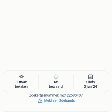
-
Compleet met subframe en seat runners
(*) Deze set werd vakkundig uitgebouwd bij 5.000km en
sindsdien netjes bewaard,
waardoor deze set in nieuwe staat verkeerd. Een echt
unicum ...
Ter info :
Originele RECARO sportstoelen (upgrade) in perfecte -
nieuwe - staat worden zelden / nooit aangeboden.
Deze stoelen zijn bijzonder comfortabel en geven
perfecte zijdelingse steun !
Nieuwprijs
van deze set in 2005-2006 bedroeg
+5500€
Vandaag aanzienlijk duurder, gezien de huidige prijzen van
1.854x
6x
Sinds
afzonderlijke originele stoeldelen
bekeken
bewaard
3 jun '24
Zoekertjesnummer: m2122580407
Eenvoudige en vlotte montage op de standaardvoorziening
Meld aan 2dehands
in elke Mini R50 - R52 - R53