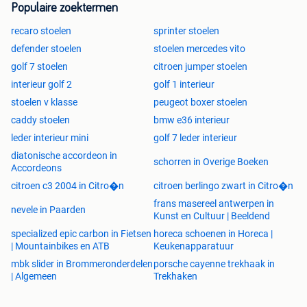
Populaire zoektermen
Etat
: NEUF (*) Option Original BMW / MINI
Couleur
: DUO TONE - Gravity Sports Grey (Gris Clair) /
recaro stoelen
sprinter stoelen
Panther Black (Gris foncé)
defender stoelen
stoelen mercedes vito
Matériaux
: Plein cuir avec coque (dos) en plastic dur
golf 7 stoelen
citroen jumper stoelen
interieur golf 2
golf 1 interieur
- Convient dans chaque Mini type
R50, R52 cabriolet ou
stoelen v klasse
peugeot boxer stoelen
R53
- modèles 2004 jusqu'a 2007 (inclus)
caddy stoelen
bmw e36 interieur
- Mise à niveau Original - monte d'usine - selon la liste
d'options BMW / MINI
leder interieur mini
golf 7 leder interieur
- Sièges avant avec
airbag
diatonische accordeon in
schorren in Overige Boeken
- Sièges avant avec
chauffage intégré (assise et dos)
Accordeons
- Support de cuisse et soutien lombaire reglable
citroen c3 2004 in Citro�n
citroen berlingo zwart in Citro�n
- Hauteur reglable
frans masereel antwerpen in
nevele in Paarden
- Pochette de rangement (dossier)
Kunst en Cultuur | Beeldend
-
Chassis et rails inclus
(pour ajuster le siège vers l'avant
specialized epic carbon in Fietsen
horeca schoenen in Horeca |
ou l'arrière)
| Mountainbikes en ATB
Keukenapparatuur
mbk slider in Brommeronderdelen
porsche cayenne trekhaak in
(*) Cet ensemble a été démonté professionnellement à 5
| Algemeen
Trekhaken
000 km et depuis lors stocké soigneusement, ce qui
signifie que cet ensemble est en état neuf.