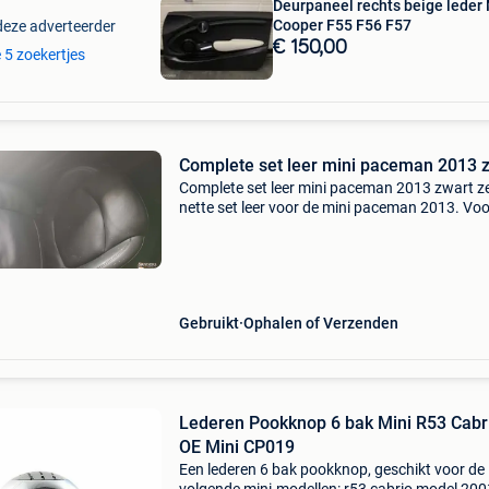
Deurpaneel rechts beige leder 
Cooper F55 F56 F57
deze adverteerder
€ 150,00
e 5 zoekertjes
Complete set leer mini paceman 2013 
Complete set leer mini paceman 2013 zwart z
nette set leer voor de mini paceman 2013. Voo
meer informatie k u nt u contact opnemen. Dit
onderdeel past op de volgende uitvoeringen: m
mini pacema
Gebruikt
Ophalen of Verzenden
Lederen Pookknop 6 bak Mini R53 Cabr
OE Mini CP019
Een lederen 6 bak pookknop, geschikt voor de