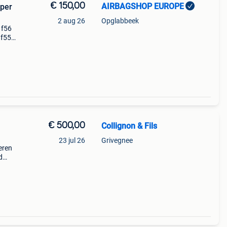
€ 150,00
AIRBAGSHOP EUROPE
oper
2 aug 26
Opglabbeek
 f56
 f55
€ 500,00
Collignon & Fils
23 jul 26
Grivegnee
eren
d
9)
an