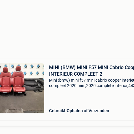
MINI (BMW) MINI F57 MINI Cabrio Coo
INTERIEUR COMPLEET 2
Mini (bmw) mini f57 mini cabrio cooper interie
compleet 2020 mini,2020,complete interior,4
kms,2014,2024,f57 red leather heated,mp 17
f57 rood leer verwarmd f57 red leather heate
17.5 M
Gebruikt
Ophalen of Verzenden