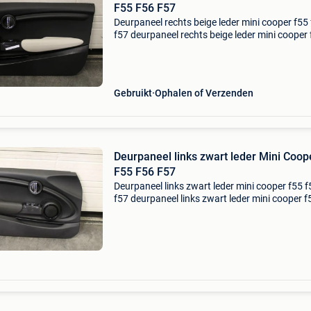
F55 F56 F57
Deurpaneel rechts beige leder mini cooper f55
f57 deurpaneel rechts beige leder mini cooper
f56 f57 (2013-heden) artikel nr.: Mini1128 afhalen
of verzenden. Betaling: paypal, via bank, beta
Gebruikt
Ophalen of Verzenden
Deurpaneel links zwart leder Mini Coop
F55 F56 F57
Deurpaneel links zwart leder mini cooper f55 f
f57 deurpaneel links zwart leder mini cooper f
f56 f57 (2013-heden) artikel nr.: Mini1126 afhalen
of verzenden. Betaling: paypal, via bank, betali