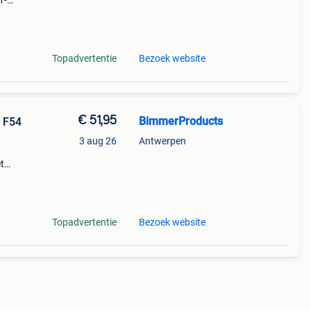
1-
ne
Topadvertentie
Bezoek website
€ 51,95
BimmerProducts
i F54
3 aug 26
Antwerpen
t
d met
Topadvertentie
Bezoek website