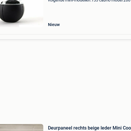
volgende mini-modellen: r53 cabrio model 200
2006. Dit betreft een origineel mini onderdeel.
Ontdek het ultieme gemak van eenvoudig onli
winkelen op www
Nieuw
Deurpaneel rechts beige leder Mini Co