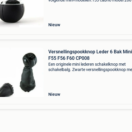
volgende mini-modellen: r53 cabrio model 200
2006. Dit betreft een origineel mini onderdeel.
Ontdek het ultieme gemak van eenvoudig onli
winkelen op www
Nieuw
Versnellingspookknop Leder 6 Bak Min
F55 F56 F60 CP008
Een originele mini lederen schakelknop met
schakelbalg. Zwarte versnellingspookknop me
embleem voor 6 versnellingen. De
versnellingspookknop wordt compleet gelever
de lederen hoes / versnellings
Nieuw