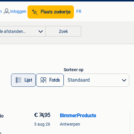
n
Inloggen
FR
Plaats zoekertje
lle afstanden…
Zoek
Sorteer op
Lijst
Foto’s
€ 74,95
BimmerProducts
io
3 aug 26
Antwerpen