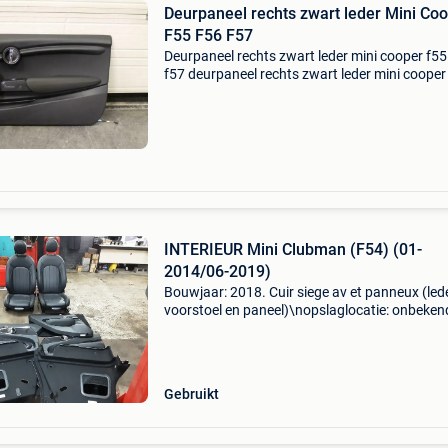
Deurpaneel rechts zwart leder Mini Co
F55 F56 F57
Deurpaneel rechts zwart leder mini cooper f55
f57 deurpaneel rechts zwart leder mini cooper
f56 f57 (2013-heden) artikel nr.: Mini1125 afhalen
of verzenden. Betaling: paypal, via bank, beta
INTERIEUR Mini Clubman (F54) (01-
2014/06-2019)
Bouwjaar: 2018. Cuir siege av et panneux (led
voorstoel en paneel)\nopslaglocatie: onbeken
interieur mini clubman (f54) (01-2014/06-201
algemene informatie merk: mini model: clubm
(f54) type:
Gebruikt