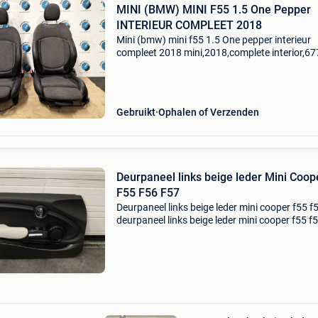
MINI (BMW) MINI F55 1.5 One Pepper
INTERIEUR COMPLEET 2018
Mini (bmw) mini f55 1.5 One pepper interieur
compleet 2018 mini,2018,complete interior,6
kms,2014,2024,f55/f56 cloth and leatherette 
pearl carbon,black carbon,half leer f55/f56 cl
and lea
Gebruikt
Ophalen of Verzenden
Deurpaneel links beige leder Mini Coop
F55 F56 F57
Deurpaneel links beige leder mini cooper f55 f
deurpaneel links beige leder mini cooper f55 f
(2013-heden) artikel nr.: Mini1127 afhalen of
verzenden. Betaling: paypal, via bank, betali