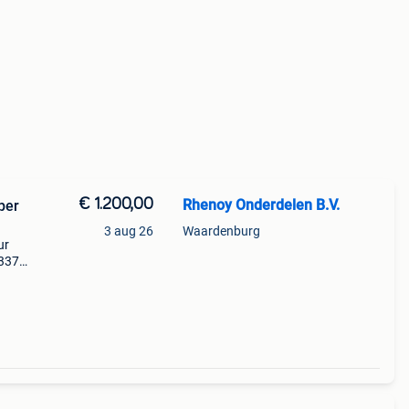
€ 1.200,00
Rhenoy Onderdelen B.V.
per
3 aug 26
Waardenburg
ur
4337
.5 M
d mp