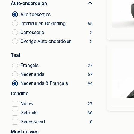
Auto-onderdelen
Alle zoekertjes
Interieur en Bekleding
65
Carrosserie
2
Overige Auto-onderdelen
2
Taal
Français
27
Nederlands
67
Nederlands & Français
94
Conditie
Nieuw
27
Gebruikt
36
Gereviseerd
0
Moet nu weg