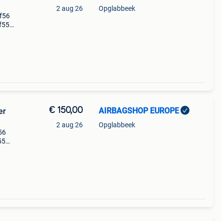
2 aug 26
Opglabbeek
 f56
 f55
€ 150,00
AIRBAGSHOP EUROPE
er
2 aug 26
Opglabbeek
56
55