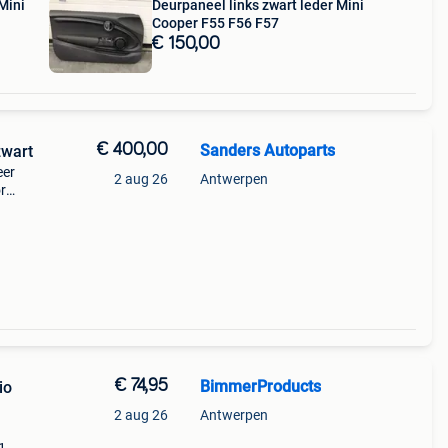
Mini
Deurpaneel links zwart leder Mini
Cooper F55 F56 F57
€ 150,00
€ 400,00
Sanders Autoparts
zwart
eer
2 aug 26
Antwerpen
r
ini
€ 74,95
BimmerProducts
io
2 aug 26
Antwerpen