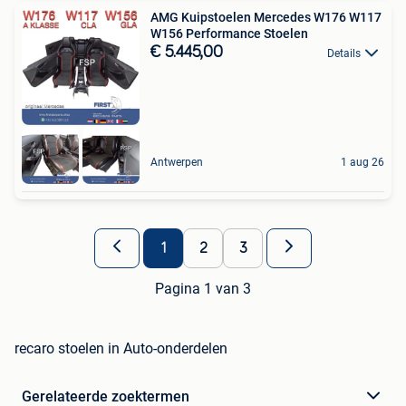
AMG Kuipstoelen Mercedes W176 W117
W156 Performance Stoelen
€ 5.445,00
Details
Antwerpen
1 aug 26
1
2
3
Pagina 1 van 3
recaro stoelen in Auto-onderdelen
Gerelateerde zoektermen