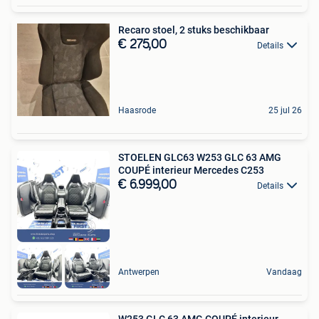
Recaro stoel, 2 stuks beschikbaar
€ 275,00
Details
Haasrode
25 jul 26
STOELEN GLC63 W253 GLC 63 AMG
COUPÉ interieur Mercedes C253
€ 6.999,00
Details
Antwerpen
Vandaag
W253 GLC 63 AMG COUPÉ interieur