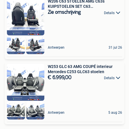
W206 C63 STOELEN AMG C63s
KUIPSTOELEN SET C63
EPERFORMANCE i
Zie omschrijving
Details
Antwerpen
31 jul 26
W253 GLC 63 AMG COUPÉ interieur
Mercedes C253 GLC63 stoelen
€ 6.999,00
Details
Antwerpen
5 aug 26