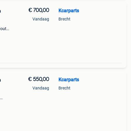
€ 700,00
Kcarparts
n
Vandaag
Brecht
route
se
€ 550,00
Kcarparts
n
Vandaag
Brecht
ek