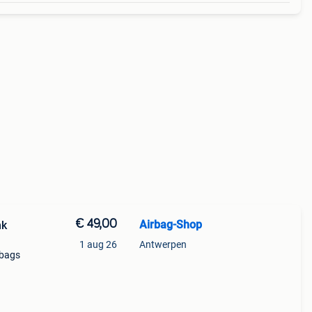
€ 49,00
Airbag-Shop
nk
1 aug 26
Antwerpen
rbags
rdeel
 golf