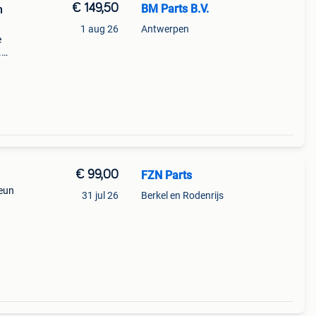
€ 149,50
BM Parts B.V.
1 aug 26
Antwerpen
e
.
golf 7
upgr
€ 99,00
FZN Parts
teun
31 jul 26
Berkel en Rodenrijs
g:
ondit