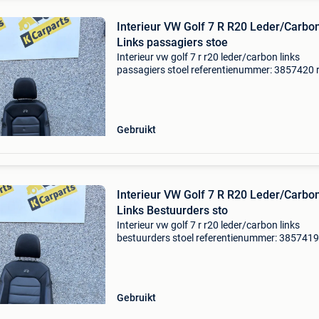
Interieur VW Golf 7 R R20 Leder/Carbo
Links passagiers stoe
Interieur vw golf 7 r r20 leder/carbon links
passagiers stoel referentienummer: 3857420 
naar locatie: klik hier voor de route ontdek ons
ruime assortiment auto-onderdelen aan diver
modellen en
Gebruikt
Interieur VW Golf 7 R R20 Leder/Carbo
Links Bestuurders sto
Interieur vw golf 7 r r20 leder/carbon links
bestuurders stoel referentienummer: 3857419
route naar locatie: klik hier voor de route ontd
ons ruime assortiment auto-onderdelen aan
diverse modellen e
Gebruikt