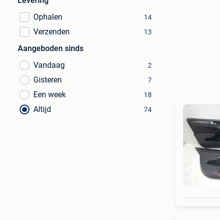
Levering
Ophalen
14
Verzenden
13
Aangeboden sinds
Vandaag
2
Gisteren
7
Een week
18
Altijd
74