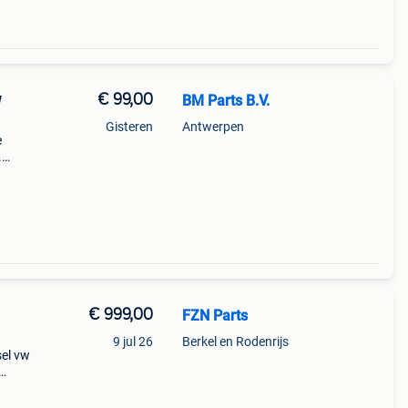
€ 99,00
BM Parts B.V.
W
Gisteren
Antwerpen
e
.
ie
€ 999,00
FZN Parts
9 jul 26
Berkel en Rodenrijs
sel vw
ude