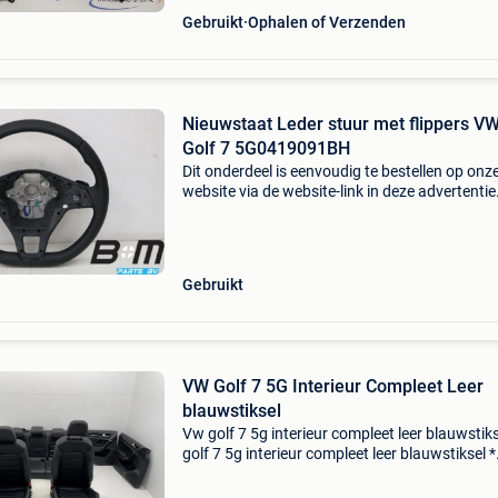
Gebruikt
Ophalen of Verzenden
Nieuwstaat Leder stuur met flippers V
Golf 7 5G0419091BH
Dit onderdeel is eenvoudig te bestellen op onz
website via de website-link in deze advertentie
Nieuwstaat leder stuur met flippers vw golf
7onderdeelnummer: 5g0419091bh multifunct
knoppen zijn ged
Gebruikt
VW Golf 7 5G Interieur Compleet Leer
blauwstiksel
Vw golf 7 5g interieur compleet leer blauwstik
golf 7 5g interieur compleet leer blauwstiksel *
kleur: zwart / blue motion inclusief airbags, o
retour stoel rechts beschadigd zie foto&#39