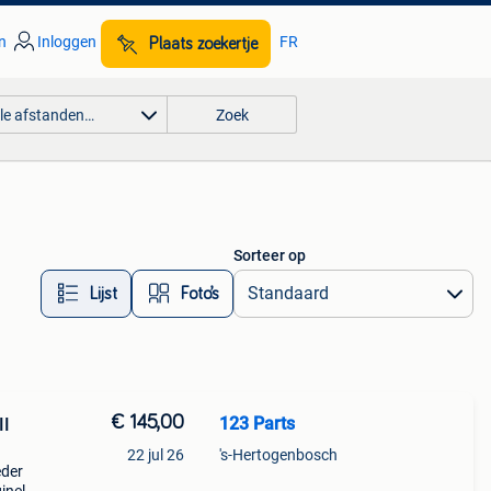
n
Inloggen
FR
Plaats zoekertje
lle afstanden…
Zoek
Sorteer op
Lijst
Foto’s
€ 145,00
123 Parts
II
22 jul 26
's-Hertogenbosch
eder