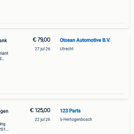
€ 79,00
Otosan Automotive B.V.
bank
27 jul 26
Utrecht
riant
d
ra
€ 125,00
123 Parts
agen
22 jul 26
's-Hertogenbosch
ing
 2016