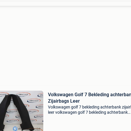
Volkswagen Golf 7 Bekleding achterba
Zijairbags Leer
Volkswagen golf 7 bekleding achterbank zijai
leer volkswagen golf 7 bekleding achterbank
zijairbags zwart leer prijs is per stuk! Dit onde
past op de volgende uitvoeringen: volkswagen
v