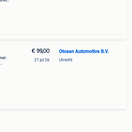
inele
v1:2
€ 99,00
Otosan Automotive B.V.
mer:
27 jul 26
Utrecht
arge
l