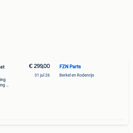
€ 299,00
FZN Parts
et
31 jul 26
Berkel en Rodenrijs
ting
ing *