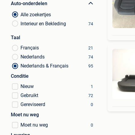
Auto-onderdelen
Alle zoekertjes
Interieur en Bekleding
74
Taal
Français
21
Nederlands
74
Nederlands & Français
95
Conditie
Nieuw
1
Gebruikt
72
Gereviseerd
0
Moet nu weg
Moet nu weg
0