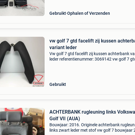
Gebruikt
Ophalen of Verzenden
vw golf 7 gtd facelift zij kussen achter
variant leder
Vw golf 7 gtd facelift zij kussen achterbank va
leder referentienummer: 3069142 vw golf 7 gt
facelift zij kussen achterbank variant leder ext
product informatie: prijs: € 79,00 prijstype:
Gebruikt
ACHTERBANK rugleuning links Volksw
Golf VII (AUA)
Bouwjaar: 2016. Originele achterbank rugleun
links zwart leder met stof vw golf 7 bouwjaar