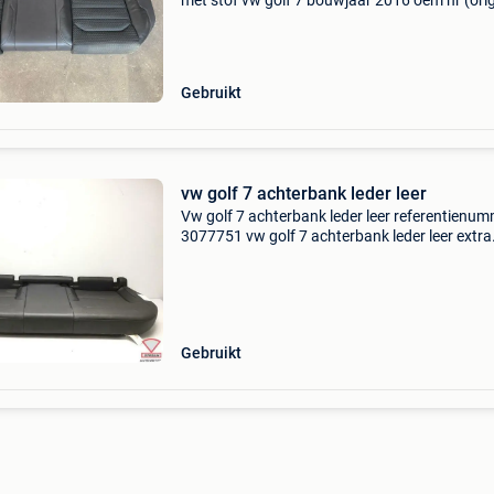
met stof vw golf 7 bouwjaar 2016 oem nr (orig
achterbank zwart leder met stof vw golf 7
bouwjaar 2016 oem nr)\nopslaglocatie: s2:4.
vak 1:2 ac
Gebruikt
vw golf 7 achterbank leder leer
Vw golf 7 achterbank leder leer referentienum
3077751 vw golf 7 achterbank leder leer extra
product informatie: prijs: € 99,00 prijstype: m
producttype: compleet interieur levering: opha
Gebruikt