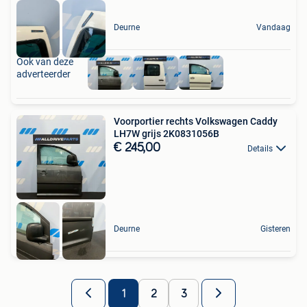
Deurne
Vandaag
Ook van deze
adverteerder
Voorportier rechts Volkswagen Caddy
LH7W grijs 2K0831056B
€ 245,00
Details
Deurne
Gisteren
1
2
3