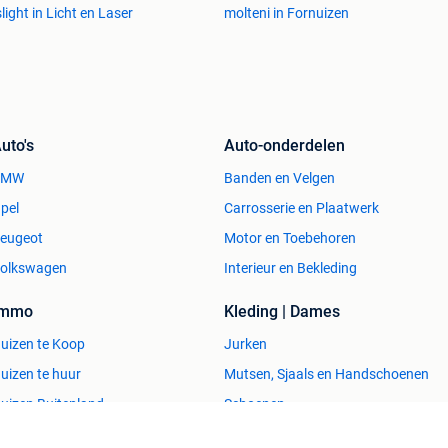
light in Licht en Laser
molteni in Fornuizen
uto's
Auto-onderdelen
BMW
Banden en Velgen
pel
Carrosserie en Plaatwerk
eugeot
Motor en Toebehoren
olkswagen
Interieur en Bekleding
Immo
Kleding | Dames
uizen te Koop
Jurken
uizen te huur
Mutsen, Sjaals en Handschoenen
uizen Buitenland
Schoenen
uitenverblijven
Winterjassen