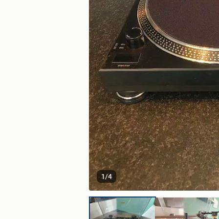
1
/
4