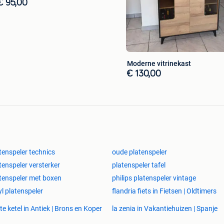
€ 95,00
Moderne vitrinekast
€ 130,00
tenspeler technics
oude platenspeler
tenspeler versterker
platenspeler tafel
tenspeler met boxen
philips platenspeler vintage
yl platenspeler
flandria fiets in Fietsen | Oldtimers
te ketel in Antiek | Brons en Koper
la zenia in Vakantiehuizen | Spanje