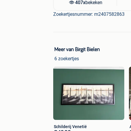
407x
bekeken
Zoekertjesnummer: m2407582863
Meer van Birgit Bielen
6 zoekertjes
Schilderij Venetië