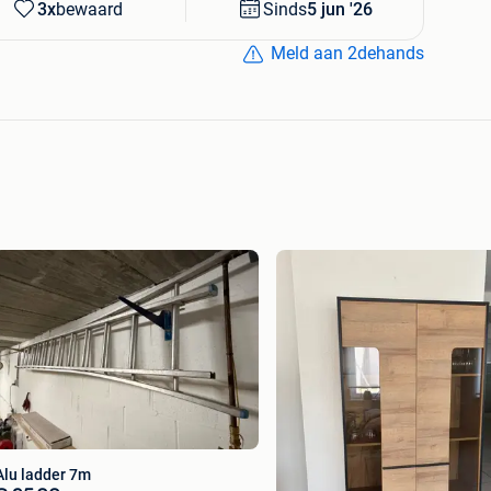
3x
bewaard
Sinds
5 jun '26
Meld aan 2dehands
Alu ladder 7m