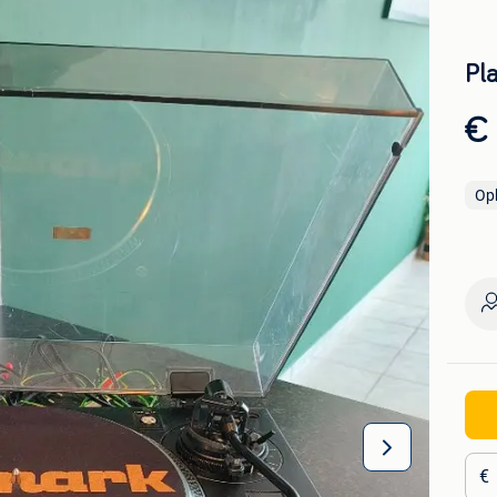
Pl
€
Op
€