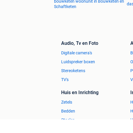
bouwketen woonunit in Bouwketen en
das
Schaftketen
Audio, Tv en Foto
A
Digitale camera's
Luidspreker boxen
O
Stereoketens
P
TV's
V
Huis en Inrichting
Zetels
H
Bedden
H
Stoelen
H
Tafels
B