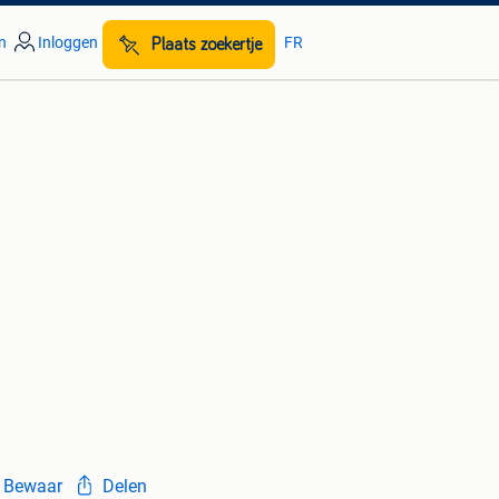
n
Inloggen
FR
Plaats zoekertje
Bewaar
Delen