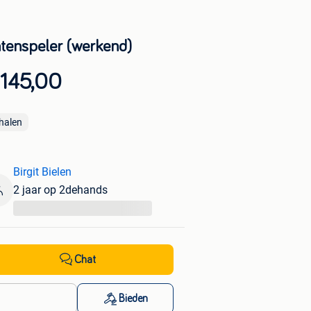
atenspeler (werkend)
 145,00
halen
Birgit Bielen
2 jaar op 2dehands
...
Chat
Bieden