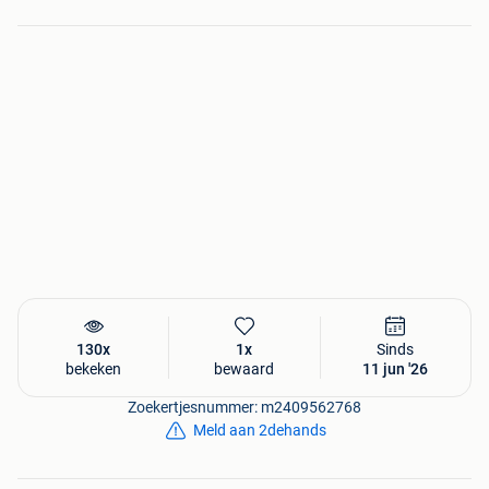
130x
1x
Sinds
bekeken
bewaard
11 jun '26
Zoekertjesnummer: m2409562768
Meld aan 2dehands