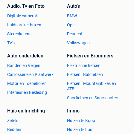
Audio, Tv en Foto
Auto's
Digitale camera's
BMW
Luidspreker boxen
Opel
Stereoketens
Peugeot
TV's
Volkswagen
Auto-onderdelen
Fietsen en Brommers
Banden en Velgen
Elektrische fietsen
Carrosserie en Plaatwerk
Fietsen | Bakfietsen
Motor en Toebehoren
Fietsen | Mountainbikes en
ATB
Interieur en Bekleding
Snorfietsen en Snorscooters
Huis en Inrichting
Immo
Zetels
Huizen te Koop
Bedden
Huizen te huur