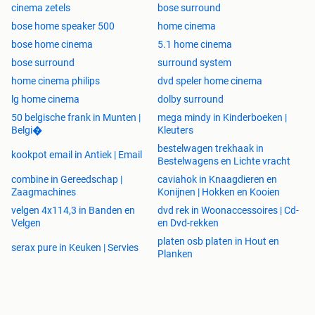
cinema zetels
bose surround
bose home speaker 500
home cinema
bose home cinema
5.1 home cinema
bose surround
surround system
home cinema philips
dvd speler home cinema
lg home cinema
dolby surround
50 belgische frank in Munten |
mega mindy in Kinderboeken |
Belgi�
Kleuters
bestelwagen trekhaak in
kookpot email in Antiek | Email
Bestelwagens en Lichte vracht
combine in Gereedschap |
caviahok in Knaagdieren en
Zaagmachines
Konijnen | Hokken en Kooien
velgen 4x114,3 in Banden en
dvd rek in Woonaccessoires | Cd-
Velgen
en Dvd-rekken
platen osb platen in Hout en
serax pure in Keuken | Servies
Planken