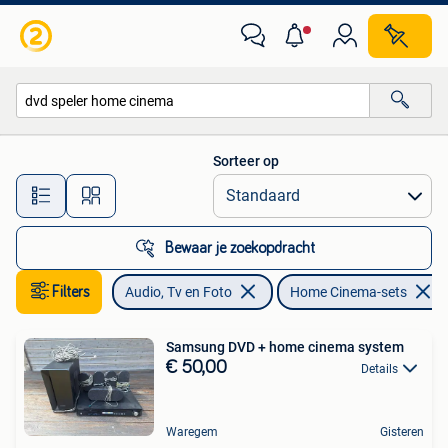
Home Cinema-sets
Sorteer op
Alle afstanden…
Bewaar je zoekopdracht
Filters
Audio, Tv en Foto
Home Cinema-sets
Samsung DVD + home cinema system
€ 50,00
Details
Waregem
Gisteren