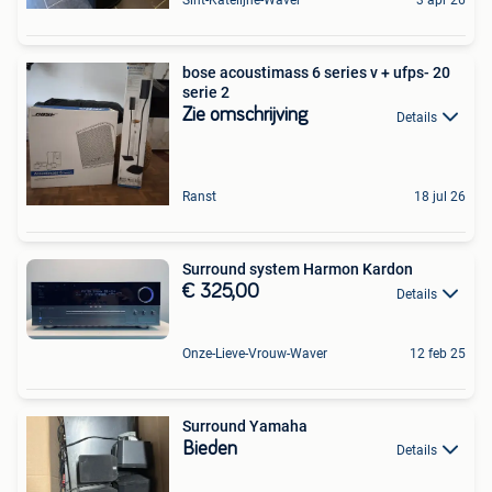
Sint-Katelijne-Waver
3 apr 26
bose acoustimass 6 series v + ufps- 20
serie 2
Zie omschrijving
Details
Ranst
18 jul 26
Surround system Harmon Kardon
€ 325,00
Details
Onze-Lieve-Vrouw-Waver
12 feb 25
Surround Yamaha
Bieden
Details