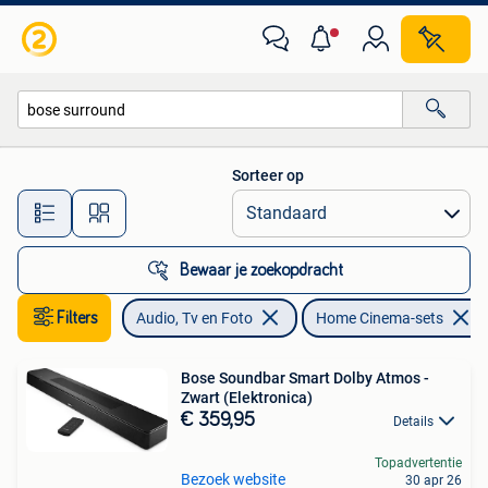
Home Cinema-sets
Sorteer op
Alle afstanden…
Bewaar je zoekopdracht
Filters
Audio, Tv en Foto
Home Cinema-sets
Bose Soundbar Smart Dolby Atmos -
Zwart (Elektronica)
€ 359,95
Details
Topadvertentie
Bezoek website
30 apr 26