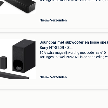
kortingen tot wel -50% ! Nu in de aanbieding v
499,99 voor € 359,95! Gratis verzending voor 
van films, tv en muziek is kwaliteitsgeluid e
Nieuw
Verzenden
Soundbar met subwoofer en losse spe
Sony HT-S20R - Z...
10% extra magazijnkorting met code : sale10
kortingen tot wel -50% ! Nu in de aanbieding v
265,00 voor € 149,99! Gratis verzending met 
sony ht-s20r soundbar maak je van jouw
woonkamer
Nieuw
Verzenden