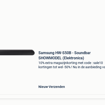
Samsung HW-S50B - Soundbar
SHOWMODEL (Elektronica)
10% extra magazijnkorting met code : sale10
kortingen tot wel -50% ! Nu in de aanbieding v
199,99 voor € 134,95! Gratis verzending let op
betreft een showmodel (als nieuw) netjes en 
Nieuw
Verzenden