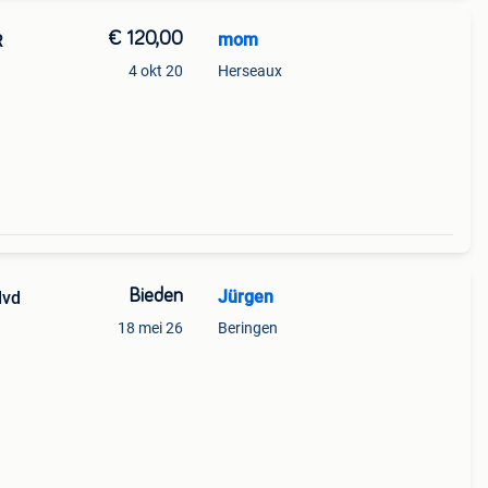
€ 120,00
mom
R
4 okt 20
Herseaux
Bieden
Jürgen
dvd
18 mei 26
Beringen