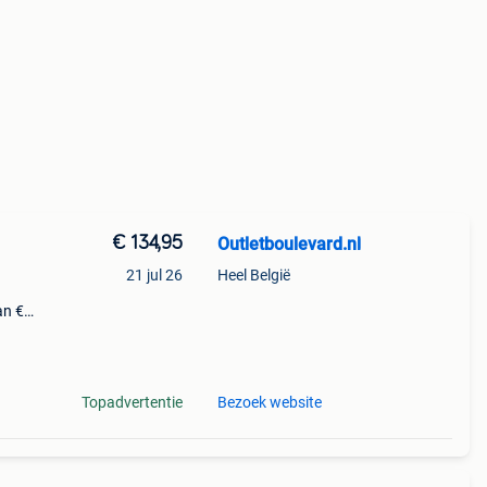
€ 134,95
Outletboulevard.nl
21 jul 26
Heel België
an €
:
com
Topadvertentie
Bezoek website