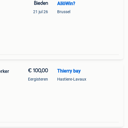
Bieden
AllöWin?
21 jul 26
Brussel
€ 100,00
Thierry bay
erker
Eergisteren
Hastiere-Lavaux