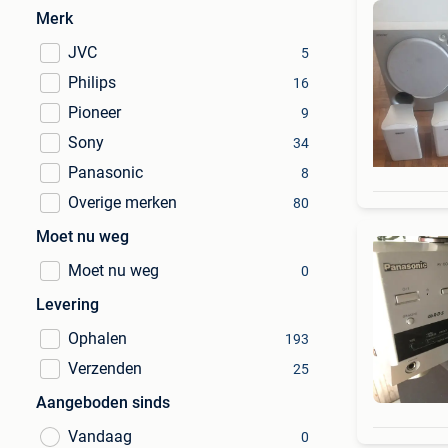
Merk
JVC
5
Philips
16
Pioneer
9
Sony
34
Panasonic
8
Overige merken
80
Moet nu weg
Moet nu weg
0
Levering
Ophalen
193
Verzenden
25
Aangeboden sinds
Vandaag
0