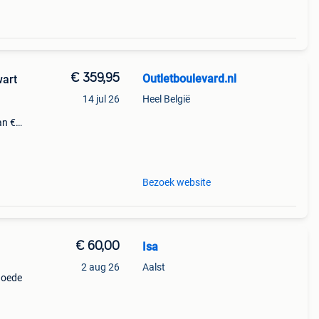
€ 359,95
Outletboulevard.nl
wart
14 jul 26
Heel België
an €
fans
Bezoek website
€ 60,00
Isa
2 aug 26
Aalst
goede