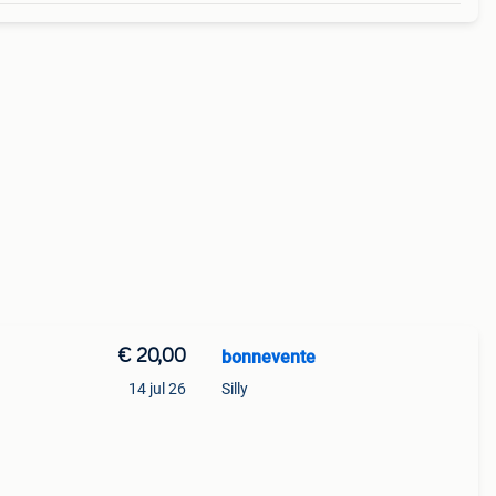
€ 20,00
bonnevente
14 jul 26
Silly