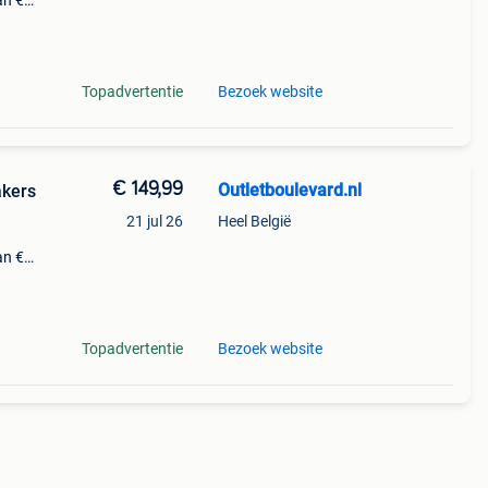
an €
fans
Topadvertentie
Bezoek website
€ 149,99
Outletboulevard.nl
akers
21 jul 26
Heel België
an €
de
Topadvertentie
Bezoek website