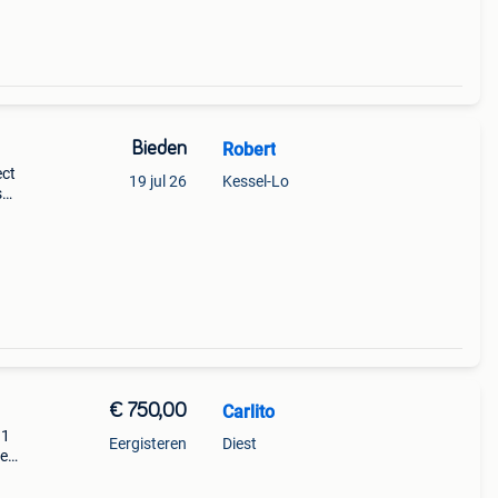
Bieden
Robert
ect
19 jul 26
Kessel-Lo
s
€ 750,00
Carlito
 1
Eergisteren
Diest
le
w ✔
d ✔