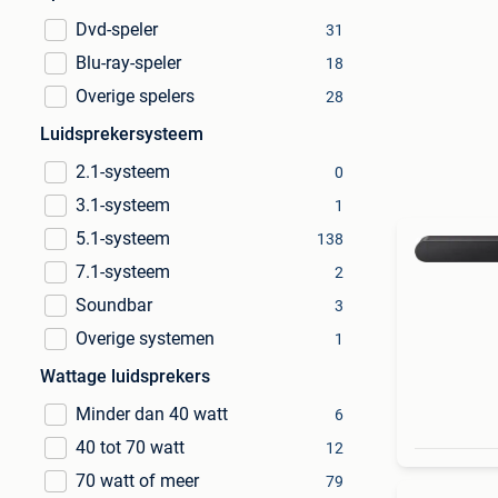
Dvd-speler
31
Blu-ray-speler
18
Overige spelers
28
Luidsprekersysteem
2.1-systeem
0
3.1-systeem
1
5.1-systeem
138
7.1-systeem
2
Soundbar
3
Overige systemen
1
Wattage luidsprekers
Minder dan 40 watt
6
40 tot 70 watt
12
70 watt of meer
79