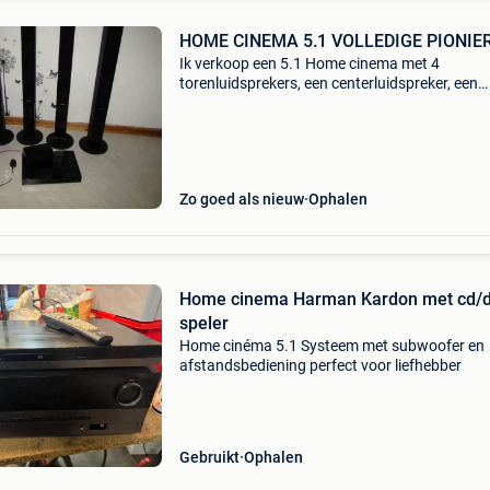
HOME CINEMA 5.1 VOLLEDIGE PIONIE
Ik verkoop een 5.1 Home cinema met 4
torenluidsprekers, een centerluidspreker, een
subwoofer en bluray-speler van pioneer in
uitstekende staat. Bel alleen 0033658084942
Zo goed als nieuw
Ophalen
Home cinema Harman Kardon met cd/
speler
Home cinéma 5.1 Systeem met subwoofer en
afstandsbediening perfect voor liefhebber
Gebruikt
Ophalen