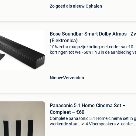
Zo goed als nieuw
Ophalen
Bose Soundbar Smart Dolby Atmos - Z
(Elektronica)
10% extra magazijnkorting met code : sale10
kortingen tot wel -50% ! Nu in de aanbieding v
499,99 voor € 359,95! Gratis verzending voor 
van films, tv en muziek is kwaliteitsgeluid e
Nieuw
Verzenden
Panasonic 5.1 Home Cinema Set –
Compleet – €60
Complete panasonic 5.1 Home cinema set in 
werkende staat. ✔ 4 Vloerspeakers ✔ center
speaker ✔ subwoofer ✔ dvd/receiver ✔ 2
afstandsbedieningen ✔ alle luidsprekerkabels