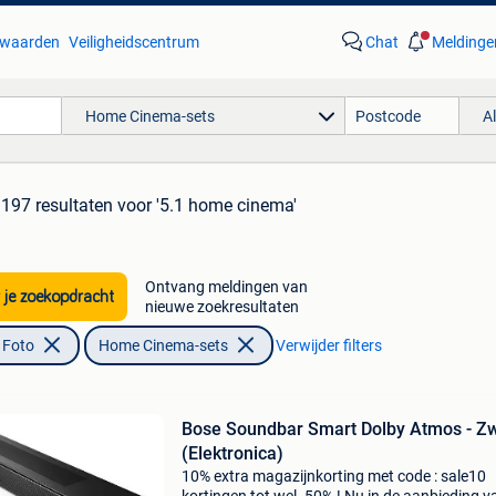
waarden
Veiligheidscentrum
Chat
Meldinge
Home Cinema-sets
A
197 resultaten
voor '5.1 home cinema'
Ontvang meldingen van
 je zoekopdracht
nieuwe zoekresultaten
 Foto
Home Cinema-sets
Verwijder filters
Bose Soundbar Smart Dolby Atmos - Z
(Elektronica)
10% extra magazijnkorting met code : sale10