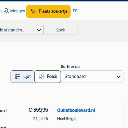
n
Inloggen
FR
Plaats zoekertje
lle afstanden…
Zoek
Sorteer op
Lijst
Foto’s
€ 359,95
Outletboulevard.nl
wart
21 jul 26
Heel België