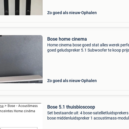
inbegrepen perfect voor f
Zo goed als nieuw
Ophalen
Bose home cinema
Home cinema bose goed stat alles werek perf
goed geludspreker 5.1 Subwoofer te koop prij
400€ kan ook in ruilen voor rotel verstereker
istalatie
Zo goed als nieuw
Ophalen
Bose 5.1 thuisbioscoop
Set bestaande uit: 4 bose-satellietluidsprekers
bose middenluidspreker 1 acoustimass-modu
(subwoofer) ✔ staat nikkel/zo goed als nieu
nooit gebruikt ✔ krachtig en zeer helder gelui