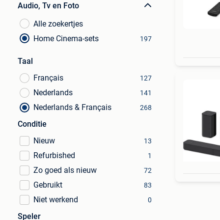
Audio, Tv en Foto
Alle zoekertjes
Home Cinema-sets
197
Taal
Français
127
Nederlands
141
Nederlands & Français
268
Conditie
Nieuw
13
Refurbished
1
Zo goed als nieuw
72
Gebruikt
83
Niet werkend
0
Speler