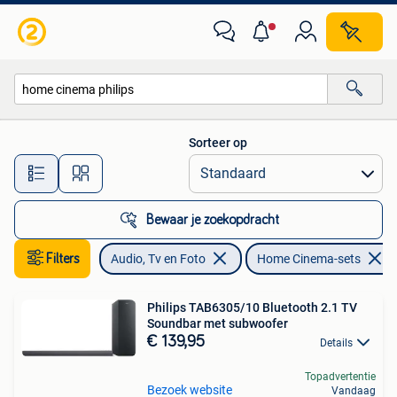
Home Cinema-sets
Sorteer op
Alle afstanden…
Bewaar je zoekopdracht
Filters
Audio, Tv en Foto
Home Cinema-sets
Philips TAB6305/10 Bluetooth 2.1 TV
Soundbar met subwoofer
€ 139,95
Details
Topadvertentie
Bezoek website
Vandaag