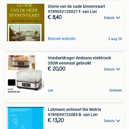
Glorie van de oude binnenvaart
9789052120027 F. van Lier
€ 8,40
Details
Bezoek website
3 aug 26
Voedseldroger Ambiano elektrisch
350W eenmaal gebruikt
€ 20,00
Details
Lier
Gisteren
Luhmann ontmoet the Matrix
9789059723085 B. van Lier
€ 13,20
Details