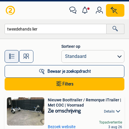
Alle categorieën…
Sorteer op
Alle afstanden…
Bewaar je zoekopdracht
Filters
Nieuwe Boottrailer / Remorque iTrailer |
Met COC | Voorraad
Zie omschrijving
Details
Topadvertentie
Bezoek website
3 aug 26