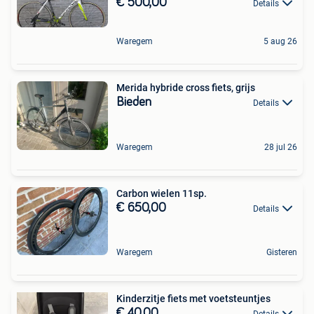
€ 500,00
Details
Waregem
5 aug 26
Merida hybride cross fiets, grijs
Bieden
Details
Waregem
28 jul 26
Carbon wielen 11sp.
€ 650,00
Details
Waregem
Gisteren
Kinderzitje fiets met voetsteuntjes
€ 40,00
Details