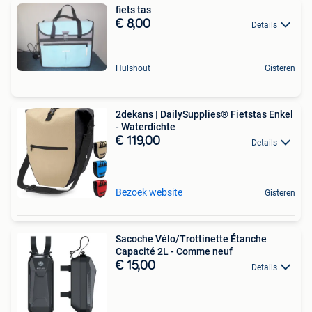
fiets tas
€ 8,00
Details
Hulshout
Gisteren
2dekans | DailySupplies® Fietstas Enkel
- Waterdichte
€ 119,00
Details
Bezoek website
Gisteren
Sacoche Vélo/Trottinette Étanche
Capacité 2L - Comme neuf
€ 15,00
Details