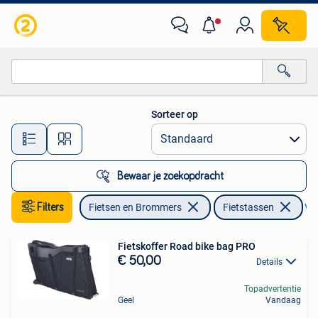
Fietsaccessoires | Fietstassen
Sorteer op
Alle afstanden…
Bewaar je zoekopdracht
Filters
Fietsen en Brommers
Fietstassen
Ver
Fietskoffer Road bike bag PRO
€ 50,00
Details
Topadvertentie
Geel
Vandaag