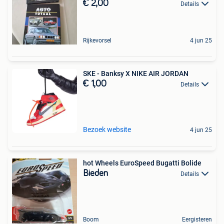
€ 2,00
Details
Rijkevorsel
4 jun 25
SKE - Banksy X NIKE AIR JORDAN
€ 1,00
Details
Bezoek website
4 jun 25
hot Wheels EuroSpeed Bugatti Bolide
Bieden
Details
Boom
Eergisteren