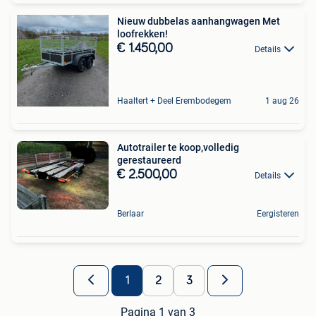
Nieuw dubbelas aanhangwagen Met
loofrekken!
€ 1.450,00
Details
Haaltert + Deel Erembodegem
1 aug 26
Autotrailer te koop,volledig
gerestaureerd
€ 2.500,00
Details
Berlaar
Eergisteren
1
2
3
Pagina 1 van 3