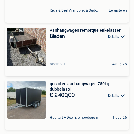
Retie & Deel Arendonk & Oud-Turnhout
Eergisteren
Aanhangwagen remorque enkelasser
Bieden
Details
Meerhout
4 aug 26
gesloten aanhangwagen 750kg
dubbelas xl
€ 2.400,00
Details
Haaltert + Deel Erembodegem
1 aug 26