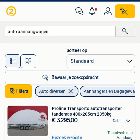
Aanhangers en Bagagewagens
Sorteer op
Alle afstanden…
Bewaar je zoekopdracht
Filters
Auto diversen
Aanhangers en Bagagewage
Proline Transporto autotransporter
tandemas 400x205cm 2850kg
€ 3.295,00
Details
Topadvertentie
Bezoek website
Vandaag