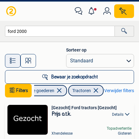
Landbouw | Tractoren
Sorteer op
Alle afstanden…
Bewaar je zoekopdracht
Filters
Zakelijke goederen
Tractoren
Verwijder filters
[Gezocht] Ford tractors [Gezocht]
Prijs o.t.k.
Details
Topadvertentie
Xhendelesse
Gisteren