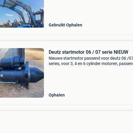
Gebruikt
Ophalen
Deutz startmotor 06 / 07 serie NIEUW
Nieuwe startmotor passend voor deutz 06 /0
series, voor 3, 4 en 6 cylinder motoren, passen
d10006, d10006 u, d12506, d13006, d13006 u
d16006, d2506, d3006, d4006, d4506, d5006,
d5206, d5506, d
Ophalen