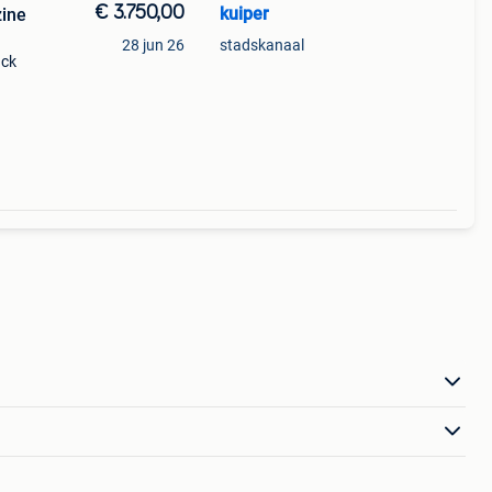
€ 3.750,00
kuiper
zine
28 jun 26
stadskanaal
or in