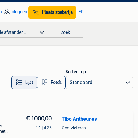
n
Inloggen
FR
Plaats zoekertje
lle afstanden…
Zoek
Sorteer op
Lijst
Foto’s
€ 1.000,00
Tibo Antheunes
er
12 jul 26
Oostvleteren
 het