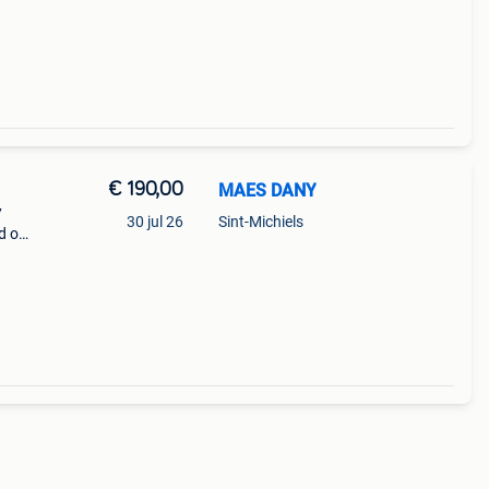
€ 190,00
MAES DANY
7
30 jul 26
Sint-Michiels
d op :
,