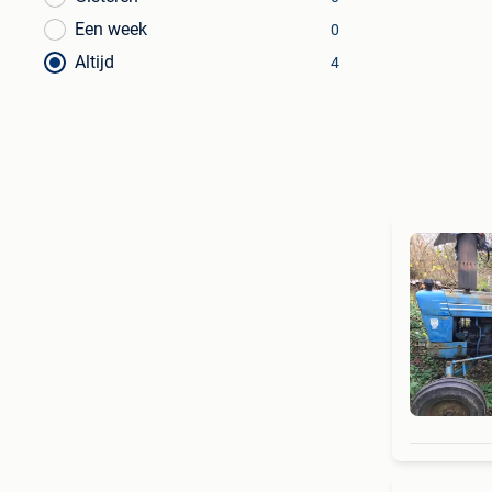
Een week
0
Altijd
4