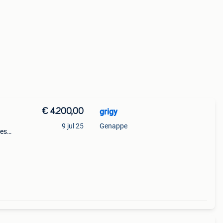
€ 4.200,00
grigy
9 jul 25
Genappe
ies