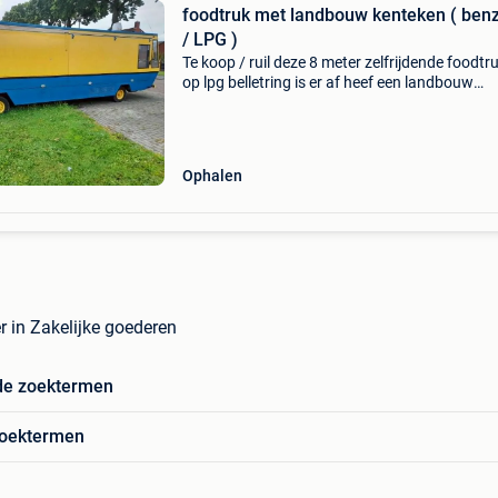
foodtruk met landbouw kenteken ( ben
/ LPG )
Te koop / ruil deze 8 meter zelfrijdende foodtruck
op lpg belletring is er af heef een landbouw
kenteken rijd 45 km ligt een ford 6 cilinder mot
rijd op lpg en benzine bekijk de de fotos dat ze
Ophalen
er in Zakelijke goederen
de zoektermen
zoektermen