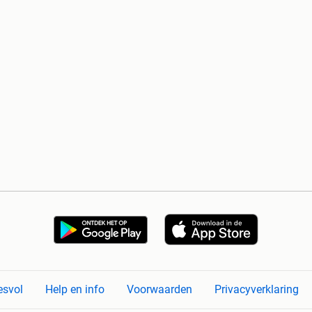
esvol
Help en info
Voorwaarden
Privacyverklaring