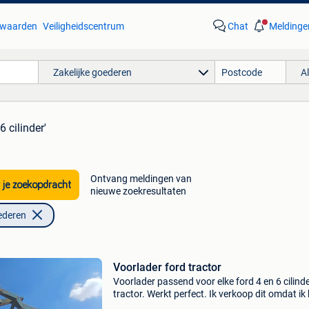
waarden
Veiligheidscentrum
Chat
Meldinge
Zakelijke goederen
A
6 cilinder'
Ontvang meldingen van
 je zoekopdracht
nieuwe zoekresultaten
ederen
Voorlader ford tractor
Voorlader passend voor elke ford 4 en 6 cilind
tractor. Werkt perfect. Ik verkoop dit omdat ik
niet meer nodig heb.