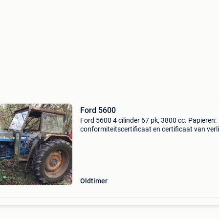
Ford 5600
Ford 5600 4 cilinder 67 pk, 3800 cc. Papieren:
conformiteitscertificaat en certificaat van verl
van registratie: fotos 5&6. Diesel met 8
versnellingen, geen abnormaal water- of
olieverbruik. Dr
Oldtimer