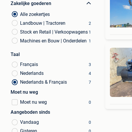
Zakelijke goederen
Alle zoekertjes
Landbouw | Tractoren
2
Stock en Retail | Verkoopwagens
1
Machines en Bouw | Onderdelen
1
Taal
Français
3
Nederlands
4
Nederlands & Français
7
Moet nu weg
Moet nu weg
0
Aangeboden sinds
Vandaag
0
Gisteren
0