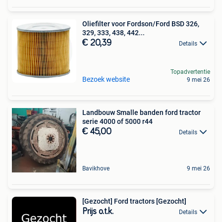
Oliefilter voor Fordson/Ford BSD 326,
329, 333, 438, 442...
€ 20,39
Details
Topadvertentie
Bezoek website
9 mei 26
Landbouw Smalle banden ford tractor
serie 4000 of 5000 r44
€ 45,00
Details
Bavikhove
9 mei 26
[Gezocht] Ford tractors [Gezocht]
Prijs o.t.k.
Details