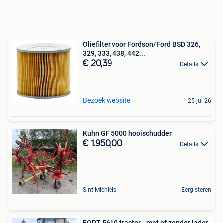
Oliefilter voor Fordson/Ford BSD 326,
329, 333, 438, 442...
€ 20,39
Details
Bezoek website
25 jul 26
Kuhn GF 5000 hooischudder
€ 1.950,00
Details
Sint-Michiels
Eergisteren
FORT 5610 tractor - met of zonder lader