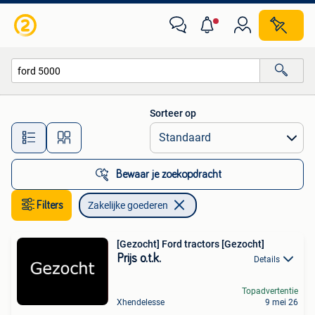
Zakelijke goederen
Sorteer op
Alle afstanden…
Bewaar je zoekopdracht
Filters
Zakelijke goederen
[Gezocht] Ford tractors [Gezocht]
Prijs o.t.k.
Details
Topadvertentie
Xhendelesse
9 mei 26