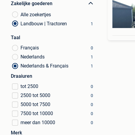
Zakelijke goederen
Alle zoekertjes
Landbouw | Tractoren
1
Taal
Français
0
Nederlands
1
Nederlands & Français
1
Draaiuren
tot 2500
0
2500 tot 5000
0
5000 tot 7500
0
7500 tot 10000
0
meer dan 10000
0
Merk