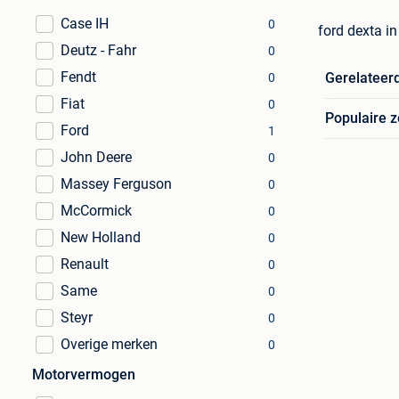
Case IH
0
ford dexta i
Deutz - Fahr
0
Fendt
Gerelateer
0
Fiat
0
Populaire 
Ford
1
John Deere
0
Massey Ferguson
0
McCormick
0
New Holland
0
Renault
0
Same
0
Steyr
0
Overige merken
0
Motorvermogen