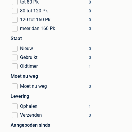
tot 80 Pk
0
80 tot 120 Pk
0
120 tot 160 Pk
0
meer dan 160 Pk
0
Staat
Nieuw
0
Gebruikt
0
Oldtimer
1
Moet nu weg
Moet nu weg
0
Levering
Ophalen
1
Verzenden
0
Aangeboden sinds