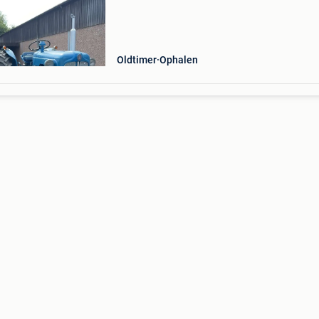
kopen, dus wordt zo verkocht.
Oldtimer
Ophalen