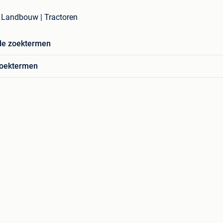
n Landbouw | Tractoren
de zoektermen
zoektermen