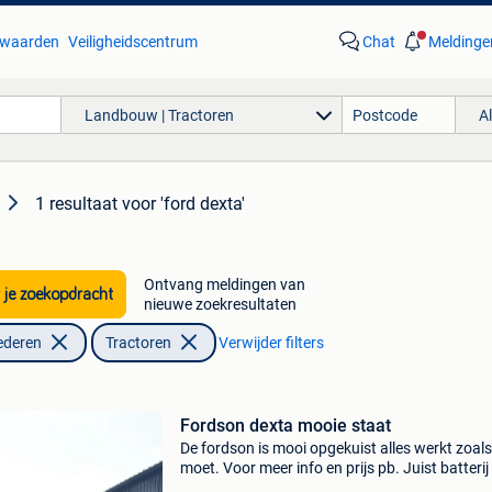
waarden
Veiligheidscentrum
Chat
Meldinge
Landbouw | Tractoren
A
1 resultaat
voor 'ford dexta'
Ontvang meldingen van
 je zoekopdracht
nieuwe zoekresultaten
ederen
Tractoren
Verwijder filters
Fordson dexta mooie staat
De fordson is mooi opgekuist alles werkt zoals
moet. Voor meer info en prijs pb. Juist batterij 
kapot en ik heb geen behoefte voor een nieuwe