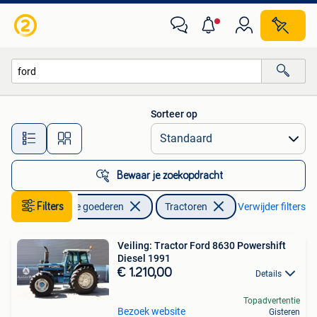
Landbouw | Tractoren
Sorteer op
Alle afstanden…
Bewaar je zoekopdracht
Filters
Zakelijke goederen
Tractoren
Verwijder filters
Veiling: Tractor Ford 8630 Powershift
Diesel 1991
€ 1.210,00
Details
Topadvertentie
Bezoek website
Gisteren