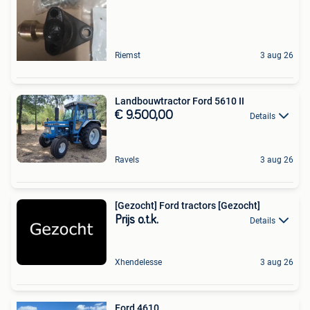
Riemst
3 aug 26
Landbouwtractor Ford 5610 II
€ 9.500,00
Details
Ravels
3 aug 26
[Gezocht] Ford tractors [Gezocht]
Prijs o.t.k.
Details
Xhendelesse
3 aug 26
Ford 4610