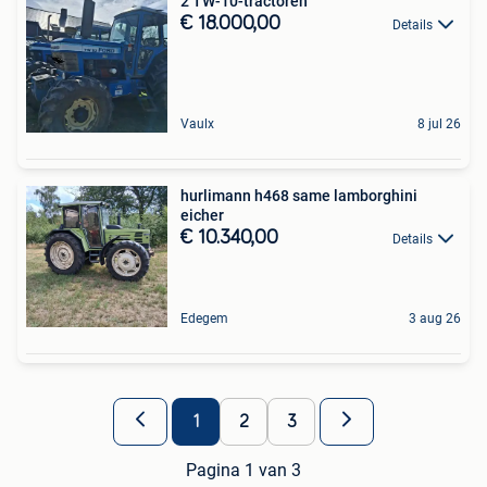
2 TW-10-tractoren
€ 18.000,00
Details
Vaulx
8 jul 26
hurlimann h468 same lamborghini
eicher
€ 10.340,00
Details
Edegem
3 aug 26
1
2
3
Pagina 1 van 3