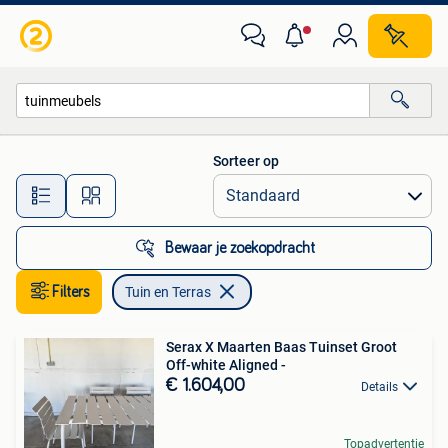
Tuin en Terras
Sorteer op
Alle afstanden…
Bewaar je zoekopdracht
Filters
Tuin en Terras
Serax X Maarten Baas Tuinset Groot
Off-white Aligned -
€ 1.604,00
Details
Topadvertentie