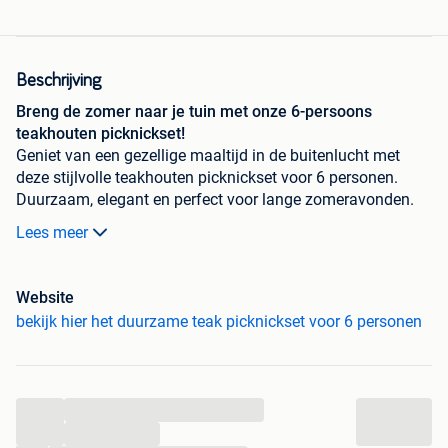
Beschrijving
Breng de zomer naar je tuin met onze 6-persoons
teakhouten picknickset!
Geniet van een gezellige maaltijd in de buitenlucht met
deze stijlvolle teakhouten picknickset voor 6 personen.
Duurzaam, elegant en perfect voor lange zomeravonden.
Of je nu met vrienden of familie buiten eet, deze set zorgt
Lees meer
voor de ideale setting!
Waarom kiezen voor onze teakhouten picknickset?
Website
Kwaliteit en stijl:
Gemaakt van stevig, weerbestendig
bekijk hier het duurzame teak picknickset voor 6 personen
teakhout dat elke zomer doorstaat.
Perfect voor 6 personen:
Geniet met je vrienden en
familie van een uitgebreide picknick of barbecue.
Rustieke charme:
Het natuurlijke hout past prachtig
...
in elke tuin of op je terras.
...
Makkelijk in onderhoud:
Teakhout blijft jarenlang