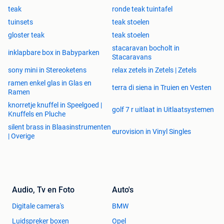
teak
ronde teak tuintafel
tuinsets
teak stoelen
gloster teak
teak stoelen
stacaravan bocholt in
inklapbare box in Babyparken
Stacaravans
sony mini in Stereoketens
relax zetels in Zetels | Zetels
ramen enkel glas in Glas en
terra di siena in Truien en Vesten
Ramen
knorretje knuffel in Speelgoed |
golf 7 r uitlaat in Uitlaatsystemen
Knuffels en Pluche
silent brass in Blaasinstrumenten
eurovision in Vinyl Singles
| Overige
Audio, Tv en Foto
Auto's
Digitale camera's
BMW
Luidspreker boxen
Opel