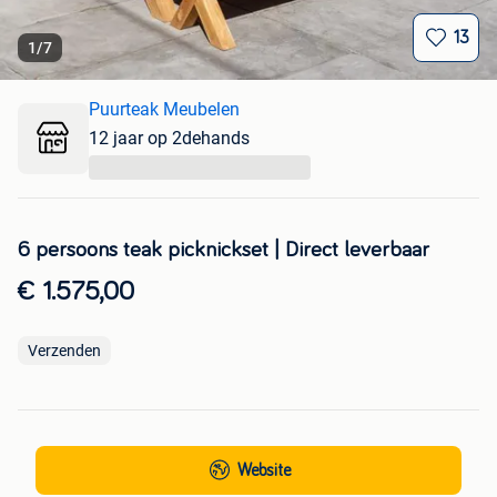
13
1
/
7
Puurteak Meubelen
12 jaar op 2dehands
...
6 persoons teak picknickset | Direct leverbaar
€ 1.575,00
Verzenden
Website