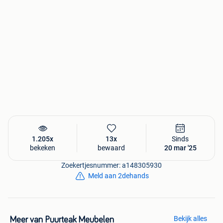
Het teakhouten tuinset wordt door onze eigen chauffeur
bezorgd op de begane grond. En indien nodig tevens gratis
bij u in de tuin in elkaar gezet.
Nog vragen of hulp nodig?
Heeft u vragen of twijfelt u nog? Neem gerust contact op
met een van onze medewerkers via +31 55 5400998. U
bent uiteraard ook welkom in onze showroom in Apeldoorn
waar onze specialisten klaar staan om u te adviseren.
1.205x
13x
Sinds
bekeken
bewaard
20 mar '25
Zoekertjesnummer: a148305930
Meld aan 2dehands
Bekijk alles
Meer van Puurteak Meubelen