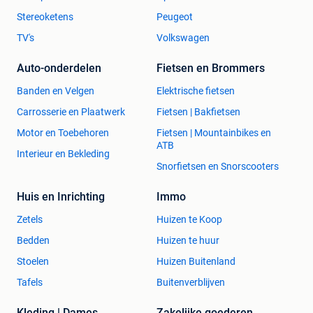
Stereoketens
Peugeot
TV's
Volkswagen
Auto-onderdelen
Fietsen en Brommers
Banden en Velgen
Elektrische fietsen
Carrosserie en Plaatwerk
Fietsen | Bakfietsen
Motor en Toebehoren
Fietsen | Mountainbikes en
ATB
Interieur en Bekleding
Snorfietsen en Snorscooters
Huis en Inrichting
Immo
Zetels
Huizen te Koop
Bedden
Huizen te huur
Stoelen
Huizen Buitenland
Tafels
Buitenverblijven
Kleding | Dames
Zakelijke goederen