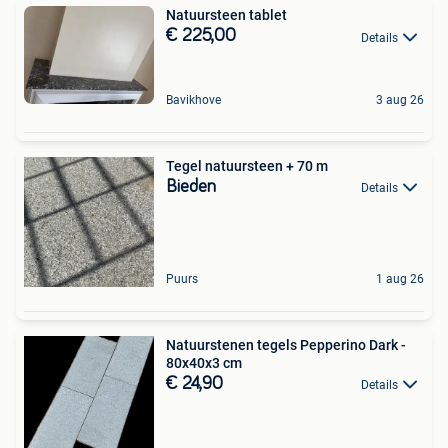
Natuursteen tablet
€ 225,00
Details
Bavikhove
3 aug 26
Tegel natuursteen + 70 m
Bieden
Details
Puurs
1 aug 26
Natuurstenen tegels Pepperino Dark -
80x40x3 cm
€ 24,90
Details