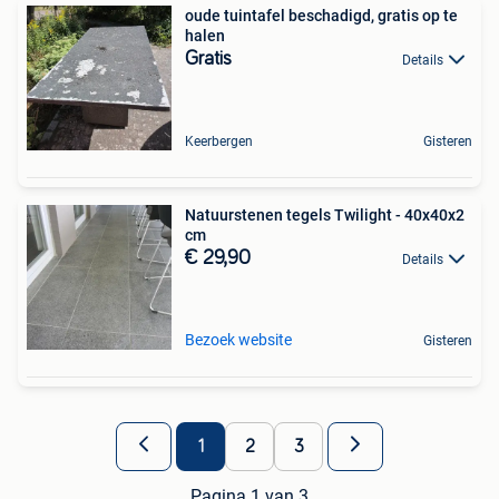
oude tuintafel beschadigd, gratis op te
halen
Gratis
Details
Keerbergen
Gisteren
Natuurstenen tegels Twilight - 40x40x2
cm
€ 29,90
Details
Bezoek website
Gisteren
1
2
3
Pagina 1 van 3