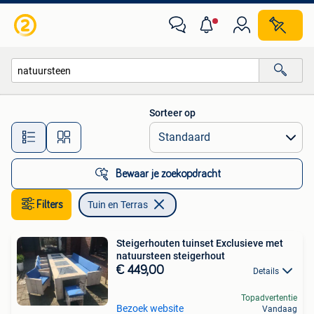
Tuin en Terras
Sorteer op
Alle afstanden…
Bewaar je zoekopdracht
Filters
Tuin en Terras
Steigerhouten tuinset Exclusieve met
natuursteen steigerhout
€ 449,00
Details
Topadvertentie
Bezoek website
Vandaag