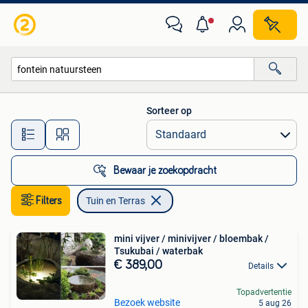
Tuin en Terras
Sorteer op
Alle afstanden…
Bewaar je zoekopdracht
Filters
Tuin en Terras
mini vijver / minivijver / bloembak /
Tsukubai / waterbak
€ 389,00
Details
Topadvertentie
Bezoek website
5 aug 26