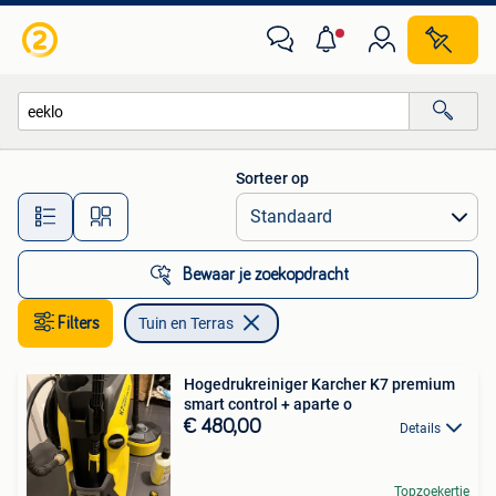
Tuin en Terras
Sorteer op
Alle afstanden…
Bewaar je zoekopdracht
Filters
Tuin en Terras
Hogedrukreiniger Karcher K7 premium
smart control + aparte o
€ 480,00
Details
Topzoekertje