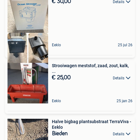
€ 30,00
Details
Eeklo
25 jul 26
Strooiwagen meststof, zaad, zout, kalk,
...
€ 25,00
Details
Eeklo
25 jan 26
Halve bigbag plantsubstraat TerraViva -
Eeklo
Bieden
Details