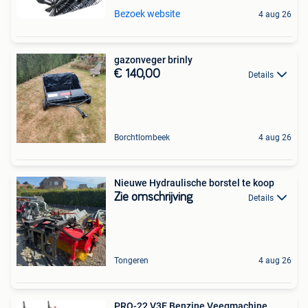
Bezoek website
4 aug 26
gazonveger brinly
€ 140,00
Details
Borchtlombeek
4 aug 26
Nieuwe Hydraulische borstel te koop
Zie omschrijving
Details
Tongeren
4 aug 26
PRO-22 V3E Benzine Veegmachine