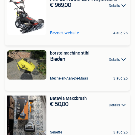
€ 969,00
Details
Bezoek website
4 aug 26
borstelmachine stihl
Bieden
Details
Mechelen-Aan-De-Maas
3 aug 26
Batavia Maxxbrush
€ 50,00
Details
Seneffe
3 aug 26