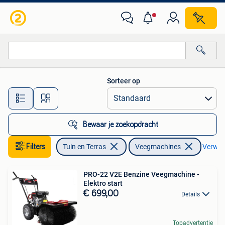
Veegmachines
Sorteer op
Alle afstanden…
Bewaar je zoekopdracht
Filters
Tuin en Terras
Veegmachines
Verwijd
PRO-22 V2E Benzine Veegmachine -
Elektro start
€ 699,00
Details
Topadvertentie