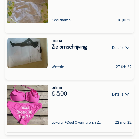
Koolskamp
16 jul 23
Insua
Zie omschrijving
Details
Weerde
27 feb 22
bikini
€ 5,00
Details
Lokeren+Deel Overmere En Zele
22 mei 22