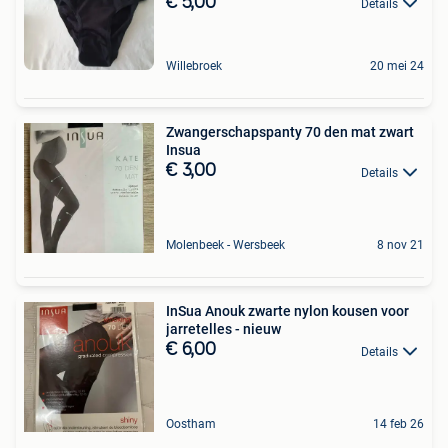
€ 5,00
Details
Willebroek
20 mei 24
Zwangerschapspanty 70 den mat zwart
Insua
€ 3,00
Details
Molenbeek - Wersbeek
8 nov 21
InSua Anouk zwarte nylon kousen voor
jarretelles - nieuw
€ 6,00
Details
Oostham
14 feb 26