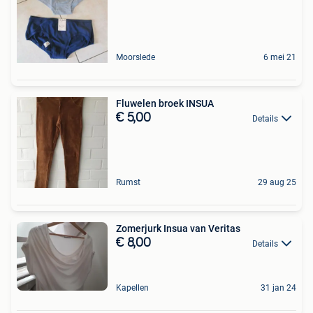
Moorslede
6 mei 21
Fluwelen broek INSUA
€ 5,00
Details
Rumst
29 aug 25
Zomerjurk Insua van Veritas
€ 8,00
Details
Kapellen
31 jan 24