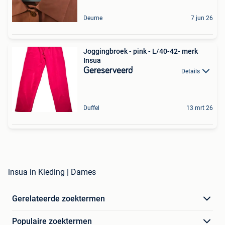
Deurne
7 jun 26
Joggingbroek - pink - L/40-42- merk
Insua
Gereserveerd
Details
Duffel
13 mrt 26
insua in Kleding | Dames
Gerelateerde zoektermen
Populaire zoektermen