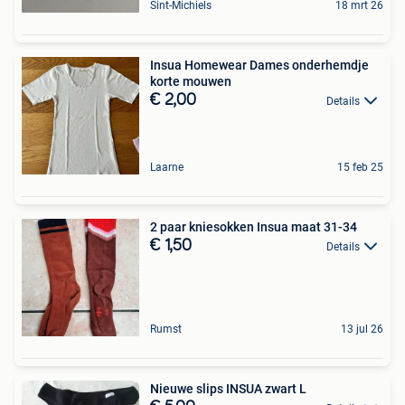
Sint-Michiels
18 mrt 26
Insua Homewear Dames onderhemdje
korte mouwen
€ 2,00
Details
Laarne
15 feb 25
2 paar kniesokken Insua maat 31-34
€ 1,50
Details
Rumst
13 jul 26
Nieuwe slips INSUA zwart L