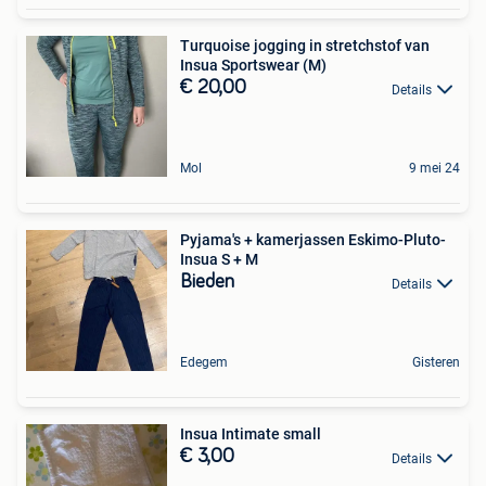
Turquoise jogging in stretchstof van
Insua Sportswear (M)
€ 20,00
Details
Mol
9 mei 24
Pyjama's + kamerjassen Eskimo-Pluto-
Insua S + M
Bieden
Details
Edegem
Gisteren
Insua Intimate small
€ 3,00
Details