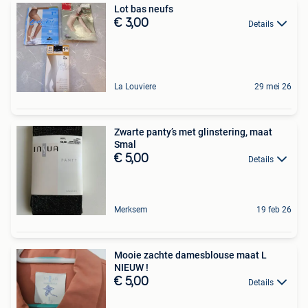
Lot bas neufs
€ 3,00
Details
La Louviere
29 mei 26
Zwarte panty’s met glinstering, maat
Smal
€ 5,00
Details
Merksem
19 feb 26
Mooie zachte damesblouse maat L
NIEUW !
€ 5,00
Details