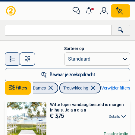
Trouwkleding en Trouwaccessoires
Sorteer op
Alle afstanden…
Bewaar je zoekopdracht
Filters
Kleding | Dames
Trouwkleding
Verwijder filters
Witte loper vandaag besteld is morgen
in huis. Ja a a a a a
€ 3,75
Details
Topadvertentie