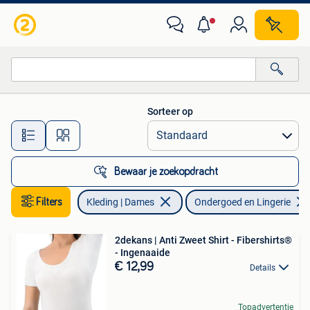
Ondergoed en Lingerie
Sorteer op
Alle afstanden…
Bewaar je zoekopdracht
Filters
Kleding | Dames
Ondergoed en Lingerie
2dekans | Anti Zweet Shirt - Fibershirts®
- Ingenaaide
€ 12,99
Details
Topadvertentie