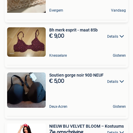
Evergem
Vandaag
Bh merk esprit - maat 85b
€ 9,00
Details
Knesselare
Gisteren
Soutien gorge noir 90D NEUF
€ 5,00
Details
Deux-Acren
Gisteren
NIEUW BIJ VELVET BLOOM – Kostuums
Zie omschrijving
Details