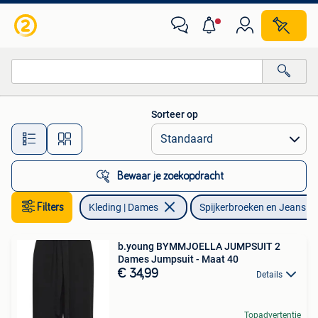
Spijkerbroeken en Jeans
Sorteer op
Alle afstanden…
Bewaar je zoekopdracht
Filters
Kleding | Dames
Spijkerbroeken en Jeans
b.young BYMMJOELLA JUMPSUIT 2
Dames Jumpsuit - Maat 40
€ 34,99
Details
Topadvertentie