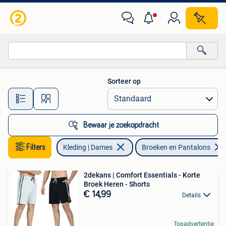
Broeken en Pantalons
Sorteer op
Alle afstanden…
Bewaar je zoekopdracht
Filters
Kleding | Dames
Broeken en Pantalons
2dekans | Comfort Essentials - Korte
Broek Heren - Shorts
€ 14,99
Details
Topadvertentie