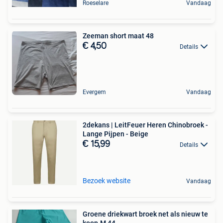
Roeselare
Vandaag
Zeeman short maat 48
€ 4,50
Details
Evergem
Vandaag
2dekans | LeitFeuer Heren Chinobroek -
Lange Pijpen - Beige
€ 15,99
Details
Bezoek website
Vandaag
Groene driekwart broek net als nieuw te
koop.M 44