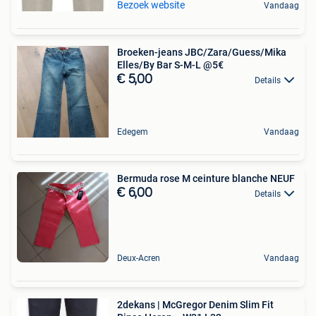
Bezoek website
Vandaag
Broeken-jeans JBC/Zara/Guess/Mika
Elles/By Bar S-M-L @5€
€ 5,00
Details
Edegem
Vandaag
Bermuda rose M ceinture blanche NEUF
€ 6,00
Details
Deux-Acren
Vandaag
2dekans | McGregor Denim Slim Fit