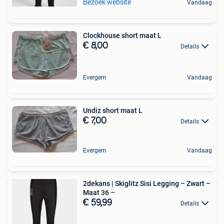
Bezoek website
Vandaag
Clockhouse short maat L
€ 8,00
Details
Evergem
Vandaag
Undiz short maat L
€ 7,00
Details
Evergem
Vandaag
2dekans | Skiglitz Sisi Legging – Zwart –
Maat 36 –
€ 59,99
Details