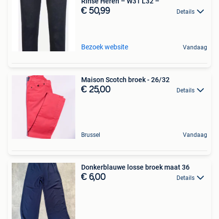
Rinse Heren – W31 L32 –
€ 50,99
Details
Bezoek website
Vandaag
Maison Scotch broek - 26/32
€ 25,00
Details
Brussel
Vandaag
Donkerblauwe losse broek maat 36
€ 6,00
Details