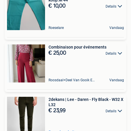
€ 10,00
Details
Roeselare
Vandaag
Combinaison pour événements
€ 25,00
Details
Roosdaal+Deel Van Gooik En Sint-Kwintens-Lennik
Vandaag
2dekans | Lee - Daren - Fly Black - W32 X
L32
€ 23,99
Details