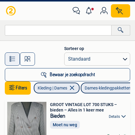
Dames-kledingpakketten
Sorteer op
Alle afstanden…
Bewaar je zoekopdracht
Filters
Kleding | Dames
Dames-kledingpakketten
GROOT VINTAGE LOT 700 STUKS –
bieden – Alles in 1 keer mee
Bieden
Details
Moet nu weg