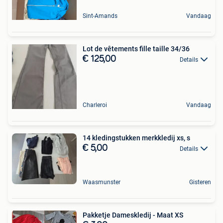
Sint-Amands
Vandaag
Lot de vêtements fille taille 34/36
€ 125,00
Details
Charleroi
Vandaag
14 kledingstukken merkkledij xs, s
€ 5,00
Details
Waasmunster
Gisteren
Pakketje Dameskledij - Maat XS