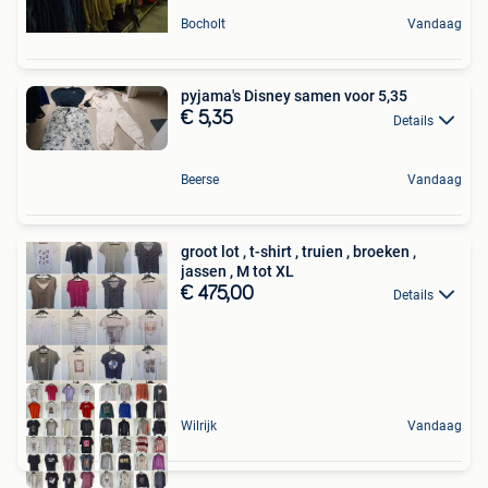
Bocholt
Vandaag
pyjama's Disney samen voor 5,35
€ 5,35
Details
Beerse
Vandaag
groot lot , t-shirt , truien , broeken ,
jassen , M tot XL
€ 475,00
Details
Wilrijk
Vandaag