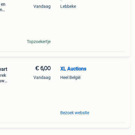
t en
Vandaag
Lebbeke
Cm
g
Topzoekertje
€ 6,00
XL Auctions
wart
 rek
Vandaag
Heel België
 uw
Plaats
im
Bezoek website