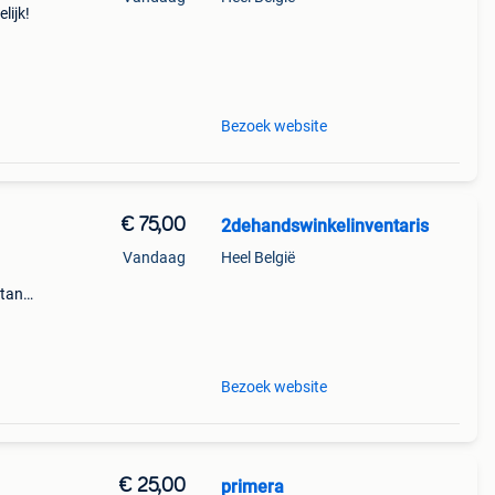
lijk!
 uw
 kled
Bezoek website
€ 75,00
2dehandswinkelinventaris
Vandaag
Heel België
stand
lbaar
te
Bezoek website
€ 25,00
primera