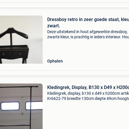
Dressboy retro in zeer goede staat, kle
zwart.
Deze uitstekend in hout afgewerkte dressboy,
zwarte kleur, is prachtig in ieders interieur. Ho
van "retro", aarzel dan zeker niet! De 2 schuive
maken het geheel af. Dit meubel is echt
Ophalen
Kledingrek, Display, B130 x D49 x H20
Kledingrek, display, b130 x d49 x h200cm artik
Kr6622-79 breedte 130cm diepte 49cm hoogt
200cm op wielen, waarvan 2 geremd zwart 7 
voorraad alle soorten gebruikte winkelinventar
bij ons