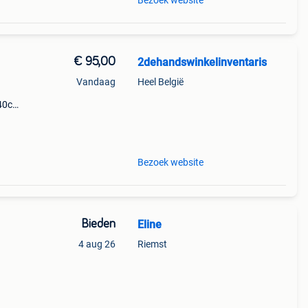
Bezoek website
€ 95,00
2dehandswinkelinventaris
Vandaag
Heel België
140cm
60cm
m 8
Bezoek website
Bieden
Eline
4 aug 26
Riemst