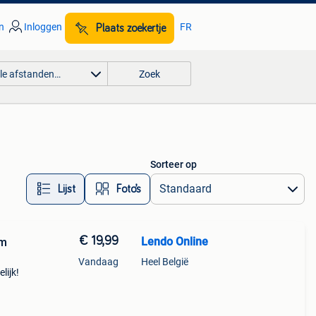
n
Inloggen
FR
Plaats zoekertje
lle afstanden…
Zoek
Sorteer op
Lijst
Foto’s
€ 19,99
Lendo Online
cm
Vandaag
Heel België
lijk!
 uw
 kled