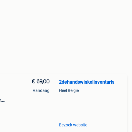
€ 69,00
2dehandswinkelinventaris
Vandaag
Heel België
r.
te
181
Bezoek website