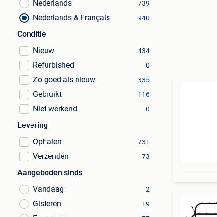
Nederlands
739
Nederlands & Français
940
Conditie
Nieuw
434
Refurbished
0
Zo goed als nieuw
335
Gebruikt
116
Niet werkend
0
Levering
Ophalen
731
Verzenden
73
Aangeboden sinds
Vandaag
2
Gisteren
19