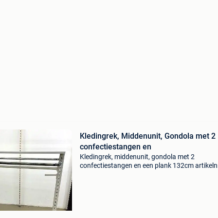
Kledingrek, Middenunit, Gondola met 2
confectiestangen en
Kledingrek, middenunit, gondola met 2
confectiestangen en een plank 132cm artikeln
Kr5670-48 breedte 132cm diepte 76cmn hoog
146cm met 2 confectiestangen en een plank 
op voorraad confectiestan