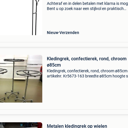
Achteraf en in delen betalen met klarna is moge
Bent u op zoek naar een stijlvol en praktisch
kledingrek dat voldoende ruimte biedt voor al
kleding en accessoires? Dan is het lendo online
Nieuw
Verzenden
Kledingrek, confectierek, rond, chroom
ø85cm
Kledingrek, confectierek, rond, chroom ø85cm
artikelnr. Kr5673-163 breedte ø85cm hoogte 
175cm laagste stand 111cm in hoogte verste
op wielen 61 op voorraad alle soorten gebruik
winkelinve
Metalen kledingrek op wielen