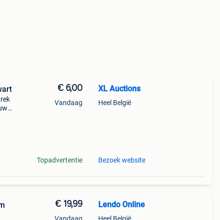
€ 6,00
XL Auctions
wart
 rek
Vandaag
Heel België
 uw
Plaats
im
Topadvertentie
Bezoek website
€ 19,99
Lendo Online
cm
Vandaag
Heel België