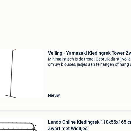
Veiling - Yamazaki Kledingrek Tower Z
Minimalistisch is de trend! Gebruik dit stijlvolle
om uw blouses, jasjes aan te hangen of hang
outfit voor de volgende ochtend alvast klaar. 
dit rek eenvoudig tegen een open muur om ru
Nieuw
Lendo Online Kledingrek 110x55x165 
Zwart met Wieltjes