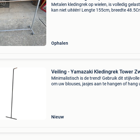
Metalen kledingrek op wielen, is volledig gelas
kan niet uitéén! Lengte 155cm, breedte 48.5
vanonder, hoogte 120cm €25 stuk, 8 stuks no
beschikbaar. Op te halen in lebbeke
Ophalen
Veiling - Yamazaki Kledingrek Tower Z
Minimalistisch is de trend! Gebruik dit stijlvolle
om uw blouses, jasjes aan te hangen of hang
outfit voor de volgende ochtend alvast klaar. 
dit rek eenvoudig tegen een open muur om ru
Nieuw