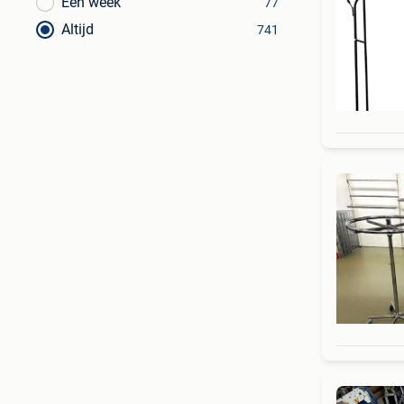
Een week
77
Altijd
741