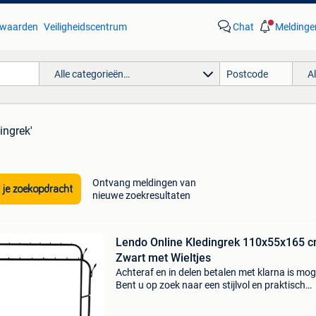
waarden
Veiligheidscentrum
Chat
Meldinge
Alle categorieën…
A
ingrek'
Ontvang meldingen van
 je zoekopdracht
nieuwe zoekresultaten
Lendo Online Kledingrek 110x55x165 
Zwart met Wieltjes
Achteraf en in delen betalen met klarna is moge
Bent u op zoek naar een stijlvol en praktisch
kledingrek dat voldoende ruimte biedt voor al
kleding en accessoires? Dan is het lendo online