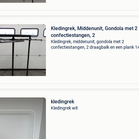
Kledingrek, Middenunit, Gondola met 2
confectiestangen, 2
Kledingrek, middenunit, gondola met 2
confectiestangen, 2 draagbalk en een plank 
artikelnr. Kr5775-112 breedte 140cm diepte 
hoogte 145cm afmetingen plank b140 x d40c
op voorraad optionee
kledingrek
Kledingrek wit