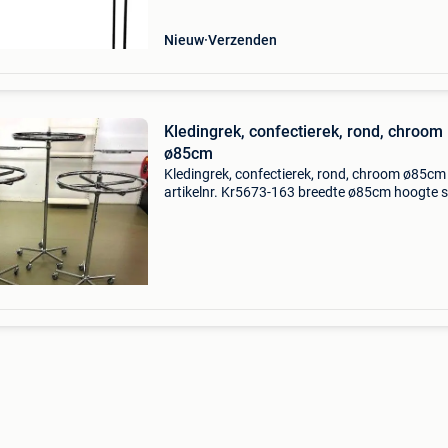
Nieuw
Verzenden
Kledingrek, confectierek, rond, chroom
ø85cm
Kledingrek, confectierek, rond, chroom ø85cm
artikelnr. Kr5673-163 breedte ø85cm hoogte 
175cm laagste stand 111cm in hoogte verste
op wielen 61 op voorraad alle soorten gebruik
winkelinve