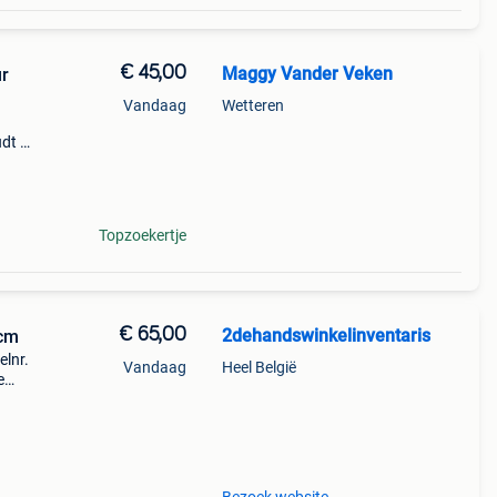
€ 45,00
Maggy Vander Veken
ur
Vandaag
Wetteren
udt u
n
Topzoekertje
€ 65,00
2dehandswinkelinventaris
0cm
elnr.
Vandaag
Heel België
e
op
is is