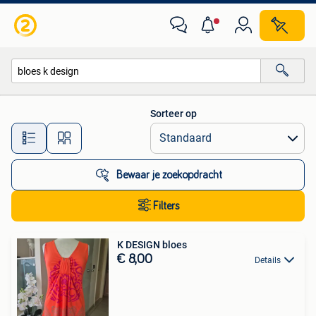
Alle categorieën…
Sorteer op
Alle afstanden…
Bewaar je zoekopdracht
Filters
K DESIGN bloes
€ 8,00
Details