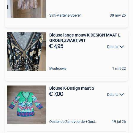
Sint-Martens-Voeren
30 nov 25
Blouse lange mouw K DESIGN MAAT L
GROEN,ZWART,WIT
€ 4,95
Details
Meulebeke
1 mrt 22
Blouse K-Design maat S
€ 7,00
Details
Oostende Zandvoorde +Oostende
19 jul 26