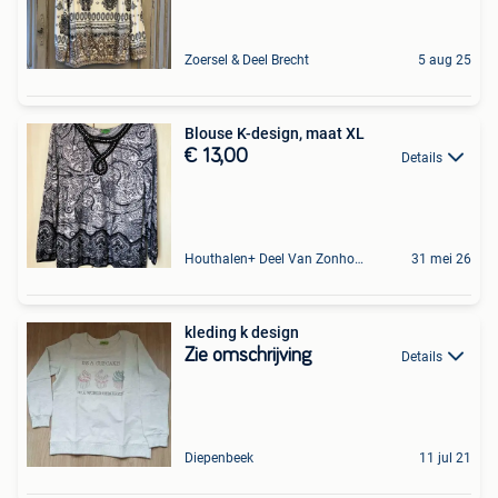
Zoersel & Deel Brecht
5 aug 25
Blouse K-design, maat XL
€ 13,00
Details
Houthalen+ Deel Van Zonhoven En Zolder
31 mei 26
kleding k design
Zie omschrijving
Details
Diepenbeek
11 jul 21