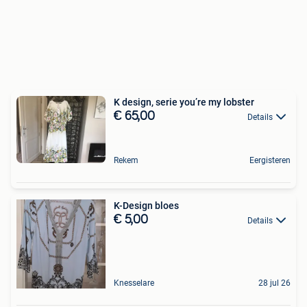
K design, serie you’re my lobster
€ 65,00
Details
Rekem
Eergisteren
K-Design bloes
€ 5,00
Details
Knesselare
28 jul 26