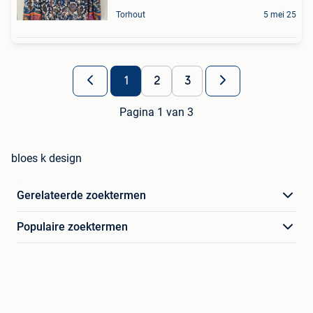
Torhout
5 mei 25
1
2
3
Pagina 1 van 3
bloes k design
Gerelateerde zoektermen
Populaire zoektermen