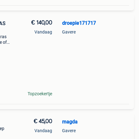
€ 140,00
droepie171717
AS
Vandaag
Gavere
tras
e of
Topzoekertje
€ 45,00
magda
eep
Vandaag
Gavere