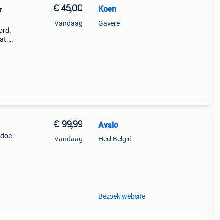
€ 45,00
Koen
r
Vandaag
Gavere
ord.
at.
€ 99,99
Avalo
 doe
Vandaag
Heel België
twee
oren
Bezoek website