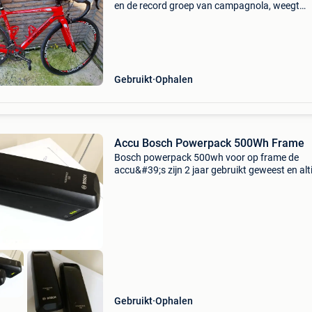
en de record groep van campagnola, weegt
ongeveer 7 kg. Ik ben ongeveer 1,68 m en voor
was hij perfect, moet wegens wegens verhuis
appartement
Gebruikt
Ophalen
Accu Bosch Powerpack 500Wh Frame
Bosch powerpack 500wh voor op frame de
accu&#39;s zijn 2 jaar gebruikt geweest en alti
zoals het moest opgeladen geweest! Werden
afwisselend gebruikt reden voor verkoop is : 
onze fiets ges
Gebruikt
Ophalen