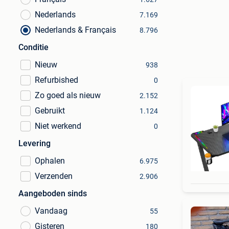
Nederlands
7.169
Nederlands & Français
8.796
Conditie
Nieuw
938
Refurbished
0
Zo goed als nieuw
2.152
Gebruikt
1.124
Niet werkend
0
Levering
Ophalen
6.975
Verzenden
2.906
Aangeboden sinds
Vandaag
55
Gisteren
180