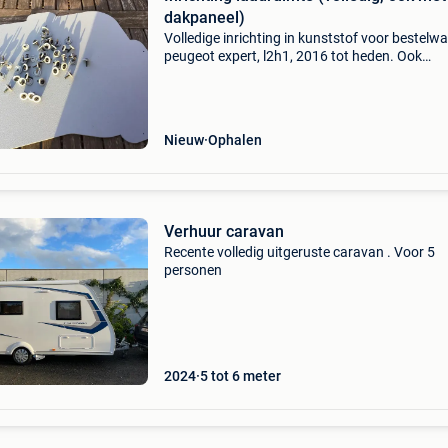
dakpaneel)
Volledige inrichting in kunststof voor bestelw
peugeot expert, l2h1, 2016 tot heden. Ook
dakpaneel (zelden). Past ook op: citroën jump
vivaro toyota hiace fiat
Nieuw
Ophalen
Verhuur caravan
Recente volledig uitgeruste caravan . Voor 5
personen
2024
5 tot 6 meter