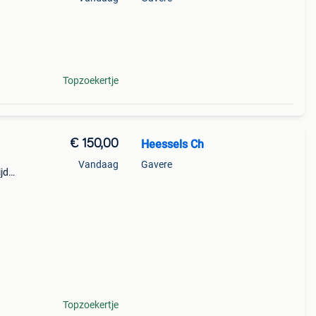
 mij
 naar
Topzoekertje
€ 150,00
Heessels Ch
Vandaag
Gavere
jd
omdat
Topzoekertje