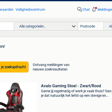
waarden
Veiligheidscentrum
Chat
Meldinge
Alle categorieën…
A
ere'
Ontvang meldingen van
 je zoekopdracht
nieuwe zoekresultaten
Avalo Gaming Stoel - Zwart/Rood
Game jij regelmatig of werk je vaak thuis? Dan
je dat natuurlijk het liefst op een stevige en
comfortabele plek in stijl! Plaats gemakkelijk 
monitoren, een toetsenbord en andere toebeh
op