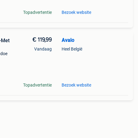
Topadvertentie
Bezoek website
€ 119,99
Avalo
-Met
Vandaag
Heel België
 doe
twee
oren
Topadvertentie
Bezoek website