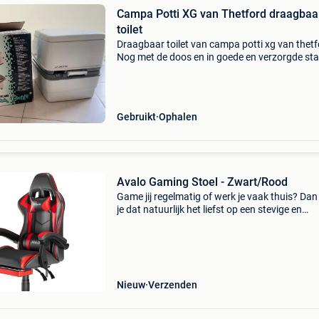
Campa Potti XG van Thetford draagbaa
toilet
Draagbaar toilet van campa potti xg van thetf
Nog met de doos en in goede en verzorgde sta
Ophalen te 9890 gavere
Gebruikt
Ophalen
Avalo Gaming Stoel - Zwart/Rood
Game jij regelmatig of werk je vaak thuis? Dan
je dat natuurlijk het liefst op een stevige en
comfortabele plek in stijl! Plaats gemakkelijk 
monitoren, een toetsenbord en andere toebeh
op
Nieuw
Verzenden