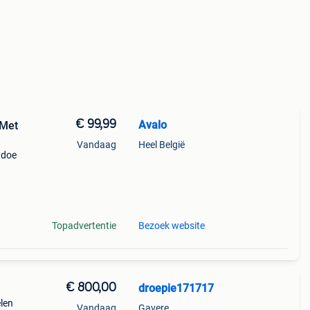
€ 99,99
Avalo
-Met
Vandaag
Heel België
 doe
twee
oren
Topadvertentie
Bezoek website
€ 800,00
droepie171717
len
Vandaag
Gavere