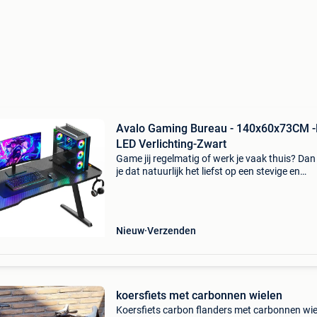
Avalo Gaming Bureau - 140x60x73CM 
LED Verlichting-Zwart
Game jij regelmatig of werk je vaak thuis? Dan
je dat natuurlijk het liefst op een stevige en
comfortabele plek in stijl! Plaats gemakkelijk 
monitoren, een toetsenbord en andere toebeh
op
Nieuw
Verzenden
koersfiets met carbonnen wielen
Koersfiets carbon flanders met carbonnen wie