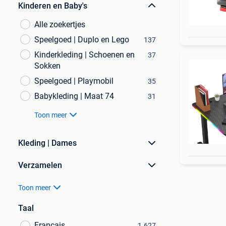
Kinderen en Baby's
Alle zoekertjes
Speelgoed | Duplo en Lego
137
Kinderkleding | Schoenen en
37
Sokken
Speelgoed | Playmobil
35
Babykleding | Maat 74
31
Toon meer
Kleding | Dames
Verzamelen
Toon meer
Taal
Français
1.627