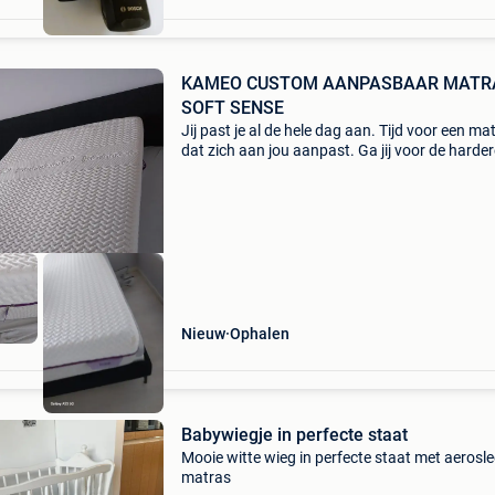
KAMEO CUSTOM AANPASBAAR MATR
SOFT SENSE
Jij past je al de hele dag aan. Tijd voor een ma
dat zich aan jou aanpast. Ga jij voor de harder
zachtere kant? Met de unieke ‘twist & adjust
technology’ kies je dat elke nacht zelf! Past
Nieuw
Ophalen
Babywiegje in perfecte staat
Mooie witte wieg in perfecte staat met aerosl
matras