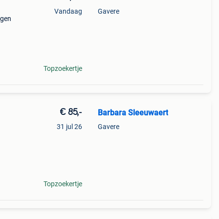
Vandaag
Gavere
agen
y opel
Topzoekertje
€ 85,-
Barbara Sleeuwaert
31 jul 26
Gavere
Topzoekertje