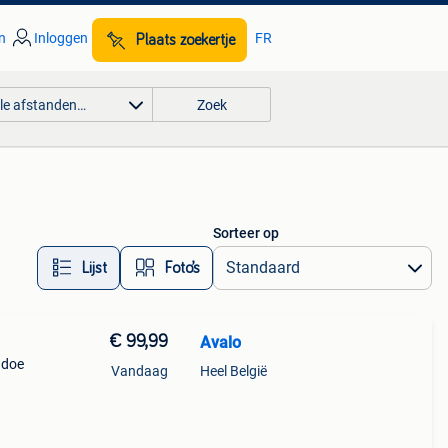
n
Inloggen
FR
Plaats zoekertje
lle afstanden…
Zoek
Sorteer op
Lijst
Foto’s
€ 99,99
Avalo
 doe
Vandaag
Heel België
twee
oren