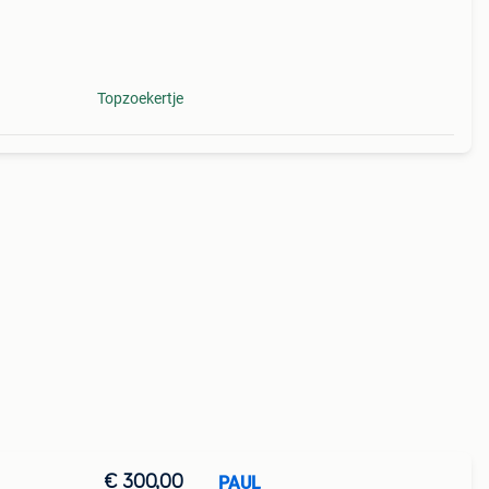
Topzoekertje
€ 300,00
PAUL