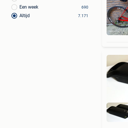
Een week
690
Altijd
7.171