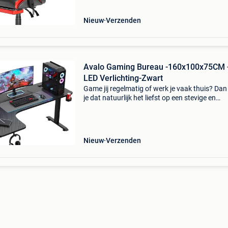
Nieuw
Verzenden
Avalo Gaming Bureau -160x100x75CM 
LED Verlichting-Zwart
Game jij regelmatig of werk je vaak thuis? Dan
je dat natuurlijk het liefst op een stevige en
comfortabele plek in stijl! Plaats gemakkelijk 
monitoren, een toetsenbord en andere toebeh
op
Nieuw
Verzenden