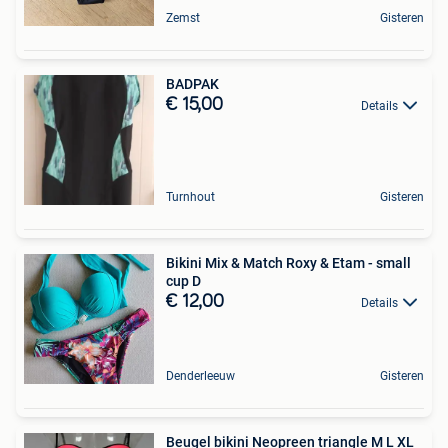
Zemst
Gisteren
BADPAK
€ 15,00
Details
Turnhout
Gisteren
Bikini Mix & Match Roxy & Etam - small
cup D
€ 12,00
Details
Denderleeuw
Gisteren
Beugel bikini Neopreen triangle M L XL