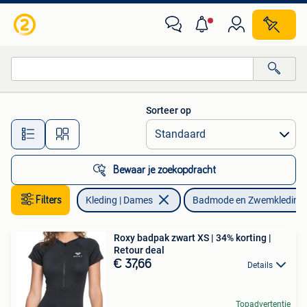
Badmode en Zwemkleding
Sorteer op
Alle afstanden…
Bewaar je zoekopdracht
Filters
Kleding | Dames
Badmode en Zwemkleding
Roxy badpak zwart XS | 34% korting |
Retour deal
€ 37,66
Details
Topadvertentie