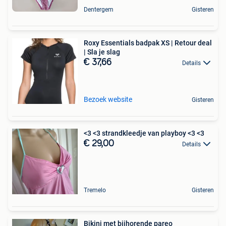
Dentergem
Gisteren
Roxy Essentials badpak XS | Retour deal
| Sla je slag
€ 37,66
Details
Bezoek website
Gisteren
<3 <3 strandkleedje van playboy <3 <3
€ 29,00
Details
Tremelo
Gisteren
Bikini met bijhorende pareo