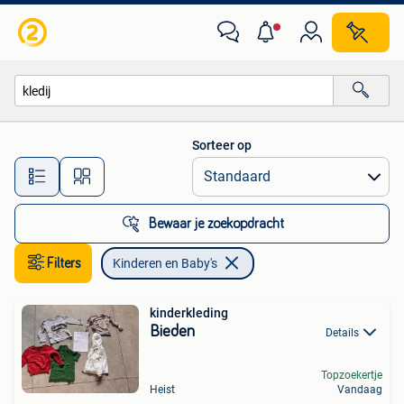
Kinderen en Baby's
Sorteer op
Alle afstanden…
Bewaar je zoekopdracht
Filters
Kinderen en Baby's
kinderkleding
Bieden
Details
Topzoekertje
Heist
Vandaag