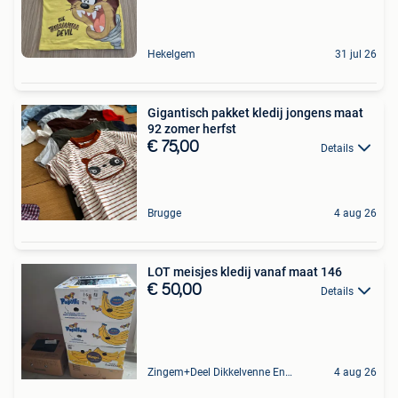
Hekelgem
31 jul 26
Gigantisch pakket kledij jongens maat
92 zomer herfst
€ 75,00
Details
Brugge
4 aug 26
LOT meisjes kledij vanaf maat 146
€ 50,00
Details
Zingem+Deel Dikkelvenne En Nederzwalm-Hermelgem
4 aug 26