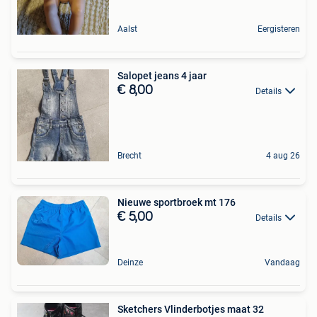
Aalst
Eergisteren
Salopet jeans 4 jaar
€ 8,00
Details
Brecht
4 aug 26
Nieuwe sportbroek mt 176
€ 5,00
Details
Deinze
Vandaag
Sketchers Vlinderbotjes maat 32