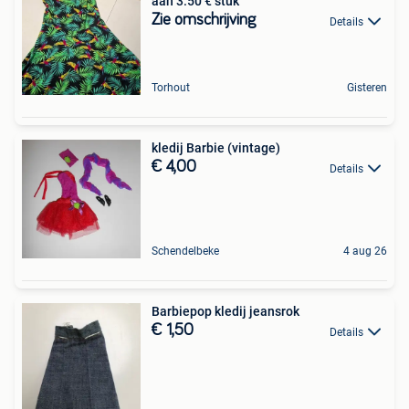
aan 3.50 € stuk
Zie omschrijving
Details
Torhout
Gisteren
kledij Barbie (vintage)
€ 4,00
Details
Schendelbeke
4 aug 26
Barbiepop kledij jeansrok
€ 1,50
Details