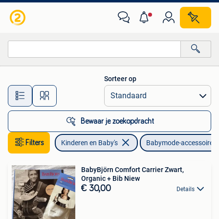
Babymode-accessoires
Sorteer op
Alle afstanden…
Bewaar je zoekopdracht
Filters
Kinderen en Baby's
Babymode-accessoires
BabyBjörn Comfort Carrier Zwart,
Organic + Bib Niew
€ 30,00
Details