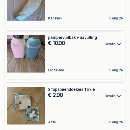
Kapellen
5 aug 26
pampervuilbak + navulling
€ 10,00
Details
Lendelede
5 aug 26
2 fopspeendoekjes Trixie
€ 2,00
Details
Asse
5 aug 26