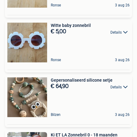
Ronse
3 aug 26
Witte baby zonnebril
€ 5,00
Details
Ronse
3 aug 26
Gepersonaliseerd silicone setje
€ 64,90
Details
Bilzen
3 aug 26
Ki ET LA Zonnebril 0 - 18 maanden