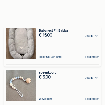
Babynest FiliBabba
€ 15,00
Details
Heist-Op-Den-Berg
Eergisteren
speenkoord
€ 3,00
Details
Wevelgem
Eergisteren