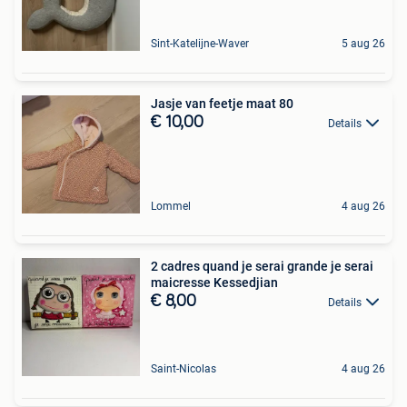
Sint-Katelijne-Waver
5 aug 26
Jasje van feetje maat 80
€ 10,00
Details
Lommel
4 aug 26
2 cadres quand je serai grande je serai
maicresse Kessedjian
€ 8,00
Details
Saint-Nicolas
4 aug 26