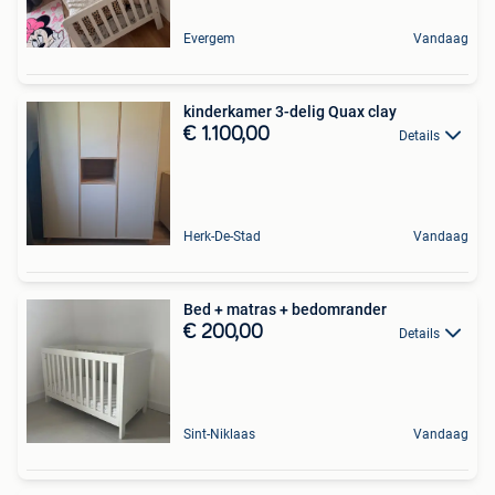
Evergem
Vandaag
kinderkamer 3-delig Quax clay
€ 1.100,00
Details
Herk-De-Stad
Vandaag
Bed + matras + bedomrander
€ 200,00
Details
Sint-Niklaas
Vandaag