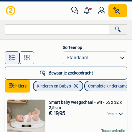
Kinderkamer | Complete kinderkamers
Sorteer op
Alle afstanden…
Bewaar je zoekopdracht
Filters
Kinderen en Baby's
Complete kinderkamers
Smart baby weegschaal - wit - 55 x 32 x
2,5 cm
€ 19,95
Details
Topadvertentie