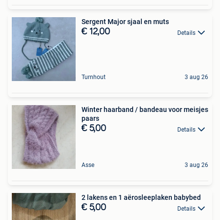
Sergent Major sjaal en muts
€ 12,00
Details
Turnhout
3 aug 26
Winter haarband / bandeau voor meisjes
paars
€ 5,00
Details
Asse
3 aug 26
2 lakens en 1 aërosleeplaken babybed
€ 5,00
Details