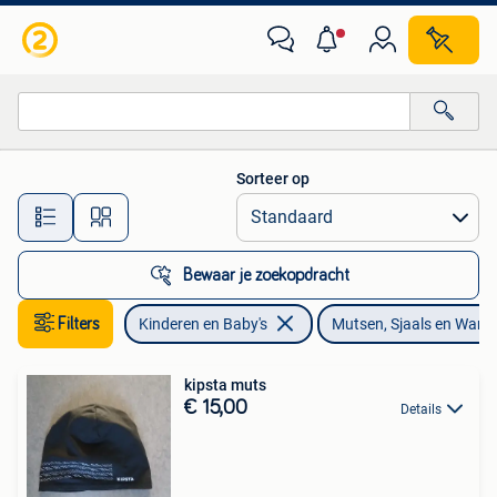
Babykleding | Mutsen, Sjaals en Wanten
Sorteer op
Alle afstanden…
Bewaar je zoekopdracht
Filters
Kinderen en Baby's
Mutsen, Sjaals en Want
kipsta muts
€ 15,00
Details