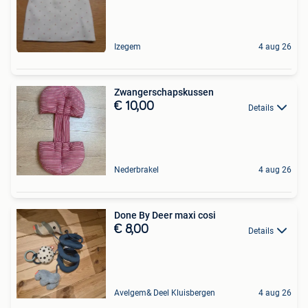
Izegem
4 aug 26
Zwangerschapskussen
€ 10,00
Details
Nederbrakel
4 aug 26
Done By Deer maxi cosi
€ 8,00
Details
Avelgem& Deel Kluisbergen
4 aug 26