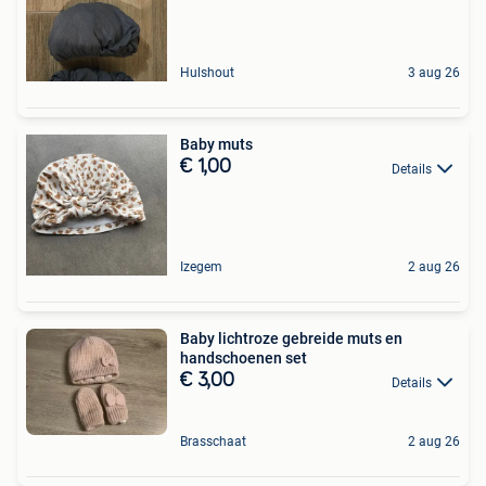
Hulshout
3 aug 26
Baby muts
€ 1,00
Details
Izegem
2 aug 26
Baby lichtroze gebreide muts en
handschoenen set
€ 3,00
Details
Brasschaat
2 aug 26