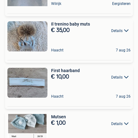
Wilrijk
Eergisteren
Il trenino baby muts
€ 35,00
Details
Haacht
7 aug 26
First haarband
€ 10,00
Details
Haacht
7 aug 26
Mutsen
€ 1,00
Details