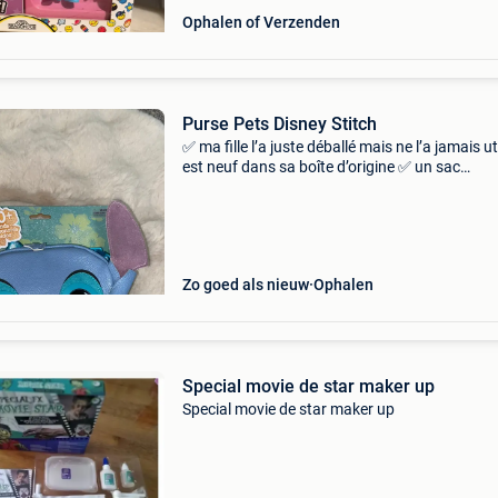
Ophalen of Verzenden
Purse Pets Disney Stitch
✅ ma fille l’a juste déballé mais ne l’a jamais util
est neuf dans sa boîte d’origine ✅ un sac
compagnon animé trop mignon aux couleurs 
stitch. Ce sac est interactif : il cligne des yeux e
Zo goed als nieuw
Ophalen
Special movie de star maker up
Special movie de star maker up