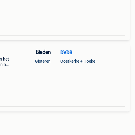
Bieden
DVDB
n het
Gisteren
Oostkerke + Hoeke
In het
doos.