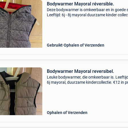
Bodywarmer Mayoral réversible.️
Deze bodywarmer is omkeerbaar en in goede s
Leeftijd: 6j - 8j mayoral duurzame kinder collec
👌 Bij aankoop van 2 : €20
Gebruikt
Ophalen of Verzenden
Bodywarmer Mayoral reversibel.
Leuke bodywarmer, die omkeerbaar is. Leeftijd:
6j mayoral, duurzame kindercollectie. €12 in 
staat. Bij aankoop van de 2 bodywarmers: €2
Ophalen of Verzenden