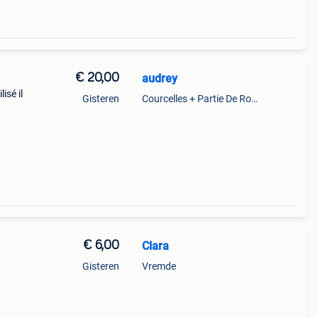
€ 20,00
audrey
isé il
Gisteren
Courcelles + Partie De Roux
de
t i
€ 6,00
Clara
Gisteren
Vremde