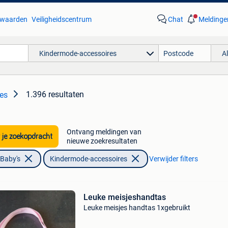
waarden
Veiligheidscentrum
Chat
Meldinge
Kindermode-accessoires
A
1.396 resultaten
es
Ontvang meldingen van
 je zoekopdracht
nieuwe zoekresultaten
 Baby's
Kindermode-accessoires
Verwijder filters
Leuke meisjeshandtas
Leuke meisjes handtas 1xgebruikt