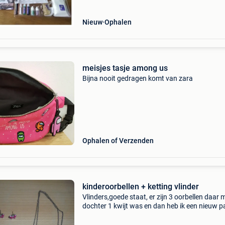
Nieuw
Ophalen
meisjes tasje among us
Bijna nooit gedragen komt van zara
Ophalen of Verzenden
kinderoorbellen + ketting vlinder
Vlinders,goede staat, er zijn 3 oorbellen daar m
dochter 1 kwijt was en dan heb ik een nieuw p
gekocht. Kan verzonden worden in een envelo
ik bezorg u een foto en filmpje als bewijs van v