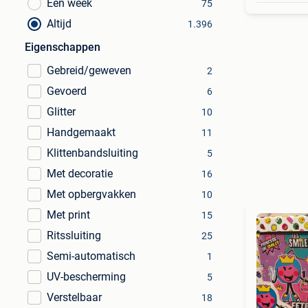
Een week
75
Altijd
1.396
Eigenschappen
Gebreid/geweven
2
Gevoerd
6
Glitter
10
Handgemaakt
11
Klittenbandsluiting
5
Met decoratie
16
Met opbergvakken
10
Met print
15
Ritssluiting
25
Semi-automatisch
1
UV-bescherming
5
Verstelbaar
18