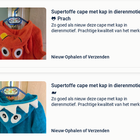
Supertoffe cape met kap in dierenmotie
🐸 Prach
Zo goed als nieuw deze cape met kap in
dierenmotief. Prachtige kwaliteit van het mer
pure luxury. Handig lusje om op te hangen,
drukknoopjes voor de armen en kap om de haa
te drogen. Heel l
Nieuw
Ophalen of Verzenden
Supertoffe cape met kap in dierenmotie
🐋
Zo goed als nieuw deze cape met kap in
dierenmotief. Prachtige kwaliteit van het mer
pure luxury. Handig lusje om op te hangen,
drukknoopjes voor de armen en kap om de haa
te drogen. Heel l
Nieuw
Ophalen of Verzenden