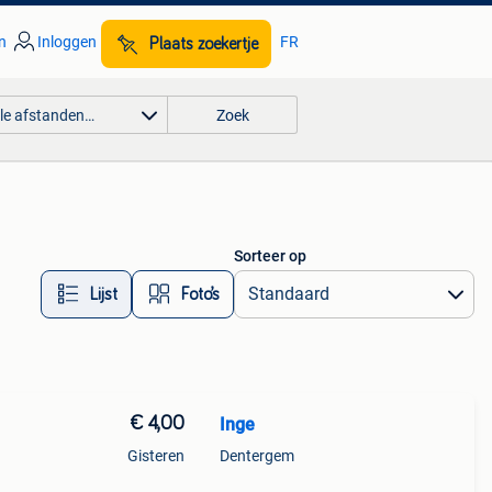
n
Inloggen
FR
Plaats zoekertje
lle afstanden…
Zoek
Sorteer op
Lijst
Foto’s
€ 4,00
Inge
Gisteren
Dentergem