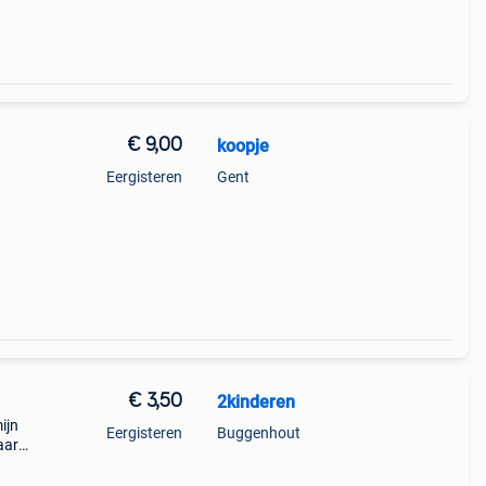
€ 9,00
koopje
Eergisteren
Gent
€ 3,50
2kinderen
ijn
Eergisteren
Buggenhout
aar
p en
erz