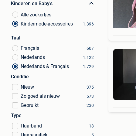
Kinderen en Baby's
Alle zoekertjes
Kindermode-accessoires
1.396
Taal
Français
607
Nederlands
1.122
Nederlands & Français
1.729
Conditie
Nieuw
375
Zo goed als nieuw
573
Gebruikt
230
Type
Haarband
18
Haarelastiek
5