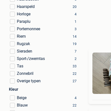
Haarspeld
20
Horloge
4
Paraplu
1
Portemonnee
3
Riem
14
Rugzak
19
Sieraden
7
Sport-/zwemtas
2
Tas
33
Zonnebril
22
Overige typen
27
Kleur
Beige
4
Blauw
22