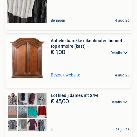
Beringen
4 aug 26
Antieke barokke eikenhouten bonnet-
top armoire (kast) –
€ 1,00
Details
Bezoek website
4 aug 26
Lot kledij dames mt S/M
€ 45,00
Details
Halle
26 jul 26