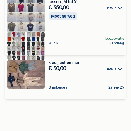
jassen , M tot XL
€ 350,00
Details
Moet nu weg
Topzoekertje
Wilrijk
Vandaag
kledij action man
€ 30,00
Details
Grimbergen
29 sep 25