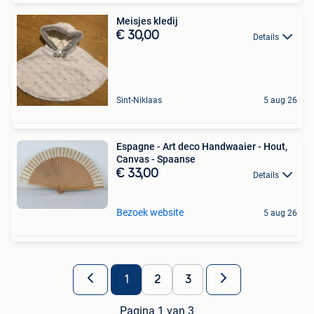
Meisjes kledij
€ 30,00
Details
Sint-Niklaas
5 aug 26
Espagne - Art deco Handwaaier - Hout,
Canvas - Spaanse
€ 33,00
Details
Bezoek website
5 aug 26
1
2
3
Pagina 1 van 3