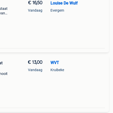
€ 16,50
Louise De Wulf
staat
Vandaag
Evergem
 van
€ 13,00
WVT
at
Vandaag
Kruibeke
nooit