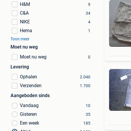
H&M
9
C&A
34
NIKE
4
Hema
1
Toon meer
Moet nu weg
Moet nu weg
0
Levering
Ophalen
2.040
Verzenden
1.700
Aangeboden sinds
Vandaag
10
Gisteren
35
Een week
185