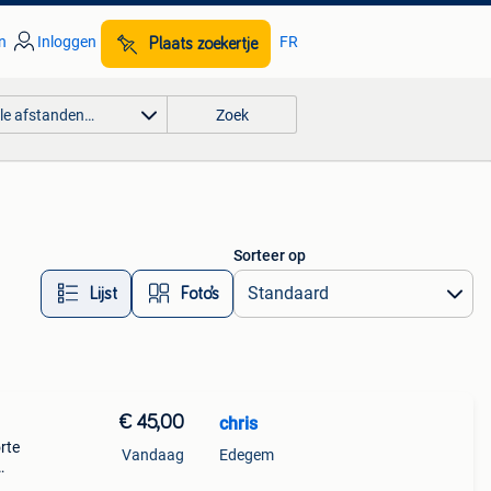
n
Inloggen
FR
Plaats zoekertje
lle afstanden…
Zoek
Sorteer op
Lijst
Foto’s
€ 45,00
chris
rte
Vandaag
Edegem
k