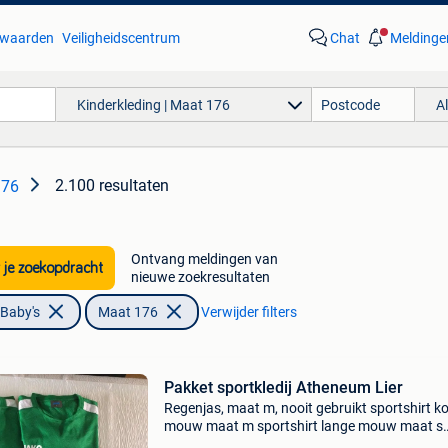
waarden
Veiligheidscentrum
Chat
Meldinge
Kinderkleding | Maat 176
A
2.100 resultaten
176
Ontvang meldingen van
 je zoekopdracht
nieuwe zoekresultaten
 Baby's
Maat 176
Verwijder filters
Pakket sportkledij Atheneum Lier
Regenjas, maat m, nooit gebruikt sportshirt ko
mouw maat m sportshirt lange mouw maat s
sportshirt lane mouw maat m als pakket of el