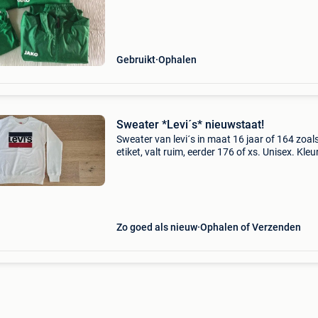
apart 12€/stuk ophalen in edegem
Gebruikt
Ophalen
Sweater *Levi´s* nieuwstaat!
Sweater van levi´s in maat 16 jaar of 164 zoal
etiket, valt ruim, eerder 176 of xs. Unisex. Kle
mooi wit, weinig gedragen! Ook andere kleding
koop in deze maat voor jongens en meisjes, ck
Zo goed als nieuw
Ophalen of Verzenden