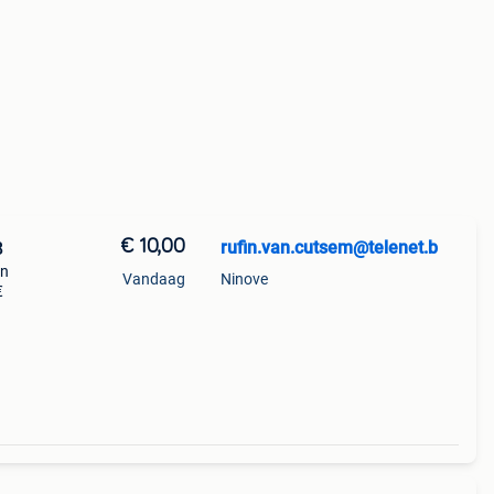
€ 10,00
rufin.van.cutsem@telenet.b
8
in
Vandaag
Ninove
€