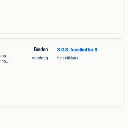
Bieden
S.O.S. feestkoffer !!
s op
Vandaag
Sint-Niklaas
ur nog
 te