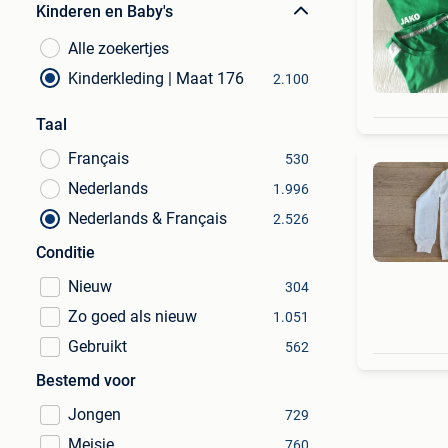
Kinderen en Baby's
Alle zoekertjes
Kinderkleding | Maat 176
2.100
Taal
Français
530
Nederlands
1.996
Nederlands & Français
2.526
Conditie
Nieuw
304
Zo goed als nieuw
1.051
Gebruikt
562
Bestemd voor
Jongen
729
Meisje
760