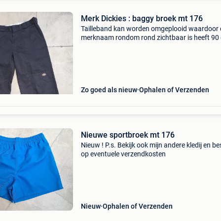
Merk Dickies : baggy broek mt 176
Tailleband kan worden omgeplooid waardoor 
merknaam rondom rond zichtbaar is heeft 90
gekost, koopje ! Als nieuw ! P.s. Bekijk ook mijn
andere koopjes en bespaar op eventuele
verzendkosten
Zo goed als nieuw
Ophalen of Verzenden
Nieuwe sportbroek mt 176
Nieuw ! P.s. Bekijk ook mijn andere kledij en b
op eventuele verzendkosten
Nieuw
Ophalen of Verzenden