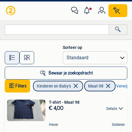
Kinderkleding | Maat 98
Sorteer op
Alle afstanden…
Bewaar je zoekopdracht
Filters
Kinderen en Baby's
Maat 98
Verwijder
T-shirt - Maat 98
€ 4,00
Details
Hever
Gisteren