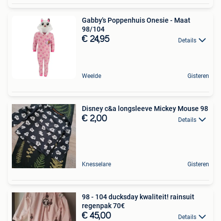
Gabby's Poppenhuis Onesie - Maat
98/104
€ 24,95
Details
Weelde
Gisteren
Disney c&a longsleeve Mickey Mouse 98
€ 2,00
Details
Knesselare
Gisteren
98 - 104 ducksday kwaliteit! rainsuit
regenpak 70€
€ 45,00
Details