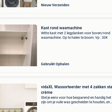
Nieuw
Verzenden
Kast rond wasmachine
Witte kast met 2 legplanken voor boven/rond
wasmachine. Op te halen te boom. Vp : 30€
Gebruikt
Ophalen
vidaXL Wassorteerder met 4 zakken sta
crème
Stel je eens voor hoe besparend en handig het
zijn om je vuile was gescheiden te houden, en
gemakkelijk naar je wasmachine te vervoeren;
gebruiksvriendelijke wassorteerder maakt dit