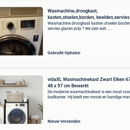
Wasmachine,droogkast,
kasten,stoelen,borden, beelden,servies
Wasmachine droogkast kasten stoelen borde
servies glazen prijs ? We zien wel......
Gebruikt
Ophalen
vidaXL Wasmachinekast Zwart Eiken 67
48 x 97 cm Bewerkt
De moderne wasmachinekast is een must voor
badkamer. Hij biedt een mooie en handige man
om functionaliteit en stijl in je ruimte te brenge
Deze kast past perfect over je wasmachine en
vo
Nieuw
Verzenden