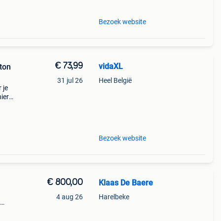
Bezoek website
€ 73,99
vidaXL
ton
31 jul 26
Heel België
 je
ier
n.
 zorgt
Bezoek website
€ 800,00
Klaas De Baere
4 aug 26
Harelbeke
34 cm