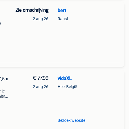
Zie omschrijving
bert
2 aug 26
Ranst
n
€ 77,99
vidaXL
,5 x
2 aug 26
Heel België
 je
ier
n.
 zorgt
Bezoek website