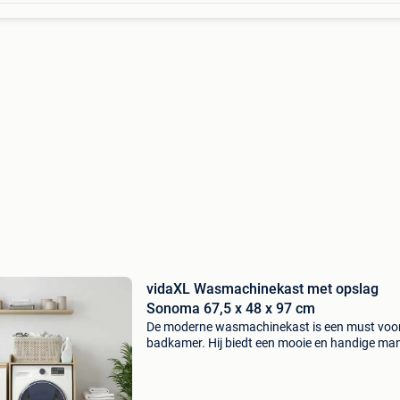
vidaXL Wasmachinekast met opslag
Sonoma 67,5 x 48 x 97 cm
De moderne wasmachinekast is een must voor
badkamer. Hij biedt een mooie en handige man
om functionaliteit en stijl in je ruimte te brenge
Deze kast past perfect over je wasmachine en
vo