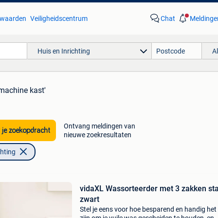
waarden
Veiligheidscentrum
Chat
Meldinge
Huis en Inrichting
A
machine kast'
Ontvang meldingen van
 je zoekopdracht
nieuwe zoekresultaten
chting
vidaXL Wassorteerder met 3 zakken sta
zwart
Stel je eens voor hoe besparend en handig het