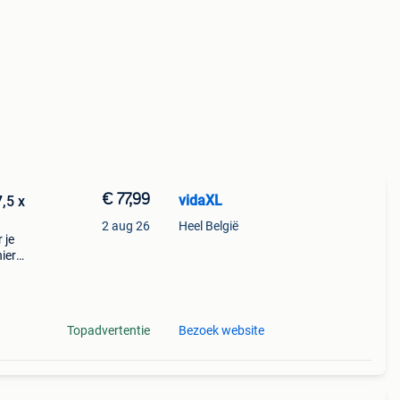
€ 77,99
vidaXL
,5 x
2 aug 26
Heel België
 je
ier
n.
 zorgt
Topadvertentie
Bezoek website