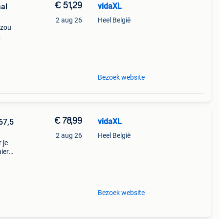
€ 51,29
vidaXL
al
2 aug 26
Heel België
 zou
 onze
Bezoek website
€ 78,99
vidaXL
67,5
2 aug 26
Heel België
 je
ier
n.
 zorgt
Bezoek website