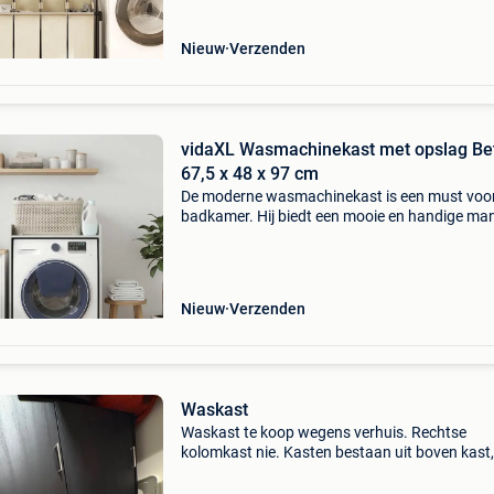
mogelijk!
Nieuw
Verzenden
vidaXL Wasmachinekast met opslag Be
67,5 x 48 x 97 cm
De moderne wasmachinekast is een must voor
badkamer. Hij biedt een mooie en handige man
om functionaliteit en stijl in je ruimte te brenge
Deze kast past perfect over je wasmachine en
vo
Nieuw
Verzenden
Waskast
Waskast te koop wegens verhuis. Rechtse
kolomkast nie. Kasten bestaan uit boven kast,
wasmachine plank, onderkasten. Breedte per
module: 67 cm breedte de 2 kasten samen: 1