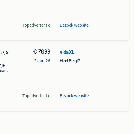
 onze
Topadvertentie
Bezoek website
€ 78,99
vidaXL
67,5
2 aug 26
Heel België
 je
ier
n.
 zorgt
Topadvertentie
Bezoek website