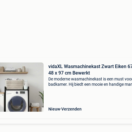
vidaXL Wasmachinekast Zwart Eiken 67
48 x 97 cm Bewerkt
De moderne wasmachinekast is een must voor
badkamer. Hij biedt een mooie en handige man
om functionaliteit en stijl in je ruimte te brenge
Deze kast past perfect over je wasmachine en
vo
Nieuw
Verzenden