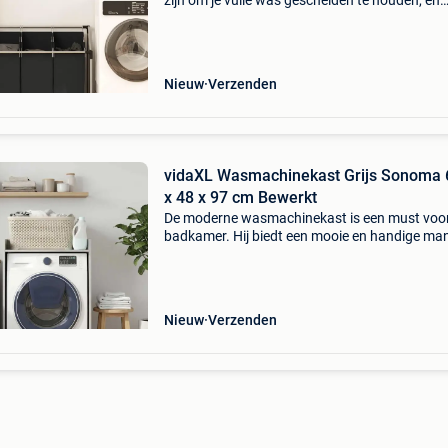
zijn om je vuile was gescheiden te houden, en
gemakkelijk naar je wasmachine te vervoeren;
gebruiksvriendelijke wassorteerder maakt dit
mogelijk!
Nieuw
Verzenden
vidaXL Wasmachinekast Grijs Sonoma 
x 48 x 97 cm Bewerkt
De moderne wasmachinekast is een must voor
badkamer. Hij biedt een mooie en handige man
om functionaliteit en stijl in je ruimte te brenge
Deze kast past perfect over je wasmachine en
vo
Nieuw
Verzenden