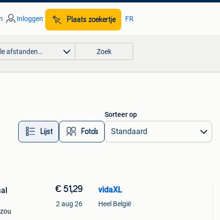
n
Inloggen
FR
Plaats zoekertje
lle afstanden…
Zoek
Sorteer op
Lijst
Foto’s
€ 51,29
vidaXL
al
2 aug 26
Heel België
 zou