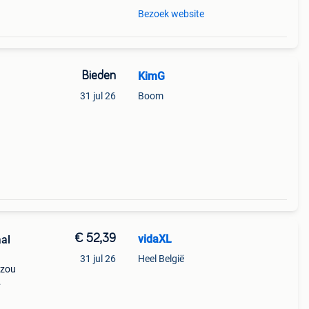
Bezoek website
Bieden
KimG
31 jul 26
Boom
€ 52,39
vidaXL
al
31 jul 26
Heel België
 zou
 onze