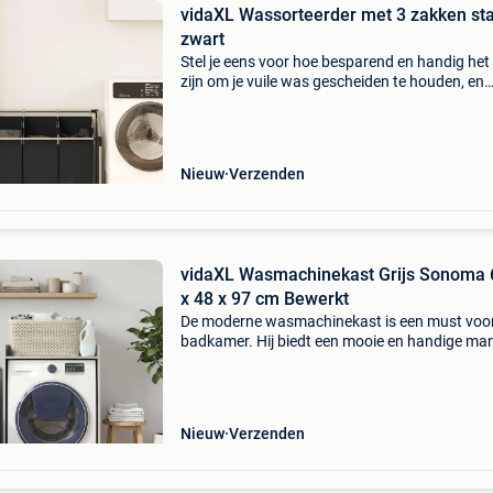
vidaXL Wassorteerder met 3 zakken sta
zwart
Stel je eens voor hoe besparend en handig het
zijn om je vuile was gescheiden te houden, en
gemakkelijk naar je wasmachine te vervoeren;
gebruiksvriendelijke wassorteerder maakt dit
mogelijk!
Nieuw
Verzenden
vidaXL Wasmachinekast Grijs Sonoma 
x 48 x 97 cm Bewerkt
De moderne wasmachinekast is een must voor
badkamer. Hij biedt een mooie en handige man
om functionaliteit en stijl in je ruimte te brenge
Deze kast past perfect over je wasmachine en
vo
Nieuw
Verzenden