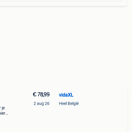
€ 78,99
vidaXL
2 aug 26
Heel België
 je
ier
n.
 zorgt