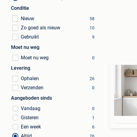
Conditie
Nieuw
58
Zo goed als nieuw
10
Gebruikt
9
Moet nu weg
Moet nu weg
0
Levering
Ophalen
26
Verzenden
0
Aangeboden sinds
Vandaag
0
Gisteren
1
Een week
6
Altijd
26