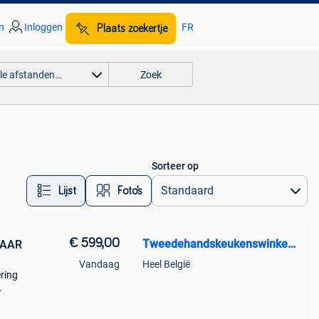
n
Inloggen
FR
Plaats zoekertje
lle afstanden…
Zoek
Sorteer op
Lijst
Foto’s
€ 599,00
Tweedehandskeukenswinkel BV
PAAR
Vandaag
Heel België
ring
are