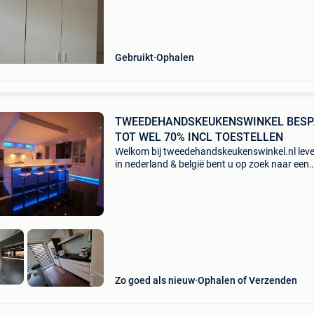
Gebruikt
Ophalen
TWEEDEHANDSKEUKENSWINKEL BES
TOT WEL 70% INCL TOESTELLEN
Welkom bij tweedehandskeukenswinkel.nl leve
in nederland & belgië bent u op zoek naar een
mooie tweedehands keuken voor een betaalb
prijs? Wij zijn een gespecialiseerd bedrijf dat
keukens v
Zo goed als nieuw
Ophalen of Verzenden