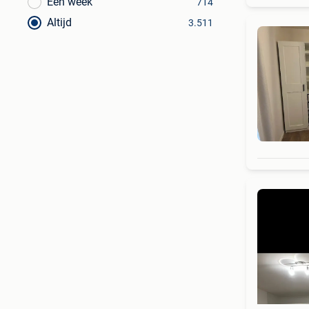
Een week
714
Altijd
3.511