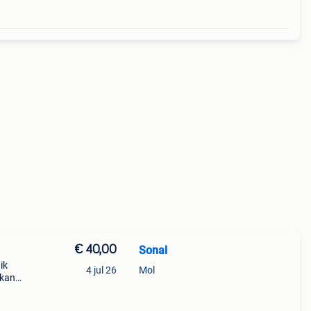
€ 40,00
Sonal
ik
4 jul 26
Mol
 kan
t op