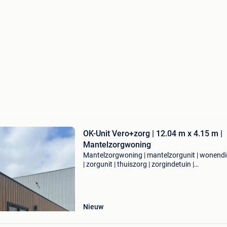
OK-Unit Vero+zorg | 12.04 m x 4.15 m |
Mantelzorgwoning
Mantelzorgwoning | mantelzorgunit | wonendi
| zorgunit | thuiszorg | zorgindetuin |
zorgmetcomfort | mantelzorg | zorgvoorelkaar
zorgmethart | zorgmetrust | zelfstandigwonen 
dichtbijentochze
Nieuw