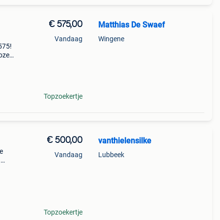
€ 575,00
Matthias De Swaef
Vandaag
Wingene
575!
loze
en een
Topzoekertje
€ 500,00
vanthielensilke
e
Vandaag
Lubbeek
n
 📏
aat
Topzoekertje