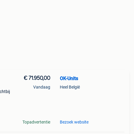
€ 71.950,00
OK-Units
Vandaag
Heel België
chtbij
 |
|
Topadvertentie
Bezoek website