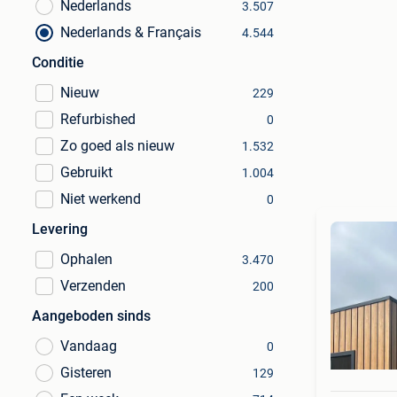
Nederlands
3.507
Nederlands & Français
4.544
Conditie
Nieuw
229
Refurbished
0
Zo goed als nieuw
1.532
Gebruikt
1.004
Niet werkend
0
Levering
Ophalen
3.470
Verzenden
200
Aangeboden sinds
Vandaag
0
Gisteren
129