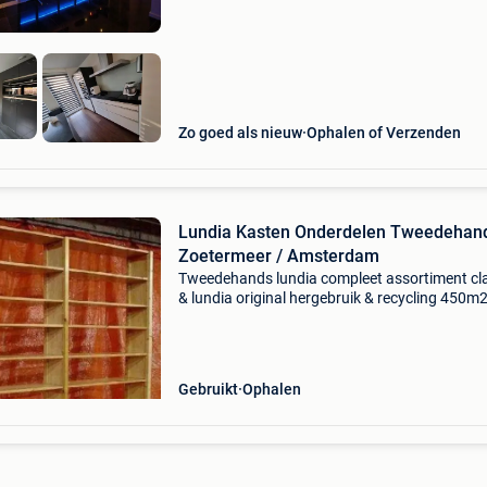
keukens v
Zo goed als nieuw
Ophalen of Verzenden
Lundia Kasten Onderdelen Tweedehan
Zoetermeer / Amsterdam
Tweedehands lundia compleet assortiment cl
& lundia original hergebruik & recycling 450m
lundia-magazijnen in amsterdam en zoeterme
inruil en inkoop door heel nederland heen (ook 
Gebruikt
Ophalen