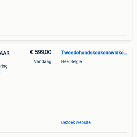
€ 599,00
Tweedehandskeukenswinkel BV
PAAR
Vandaag
Heel België
ring
are
Bezoek website