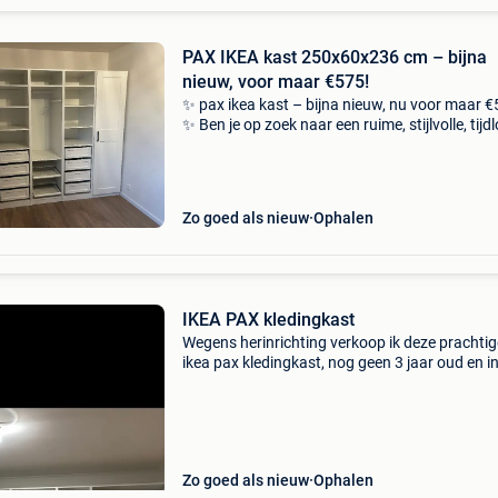
PAX IKEA kast 250x60x236 cm – bijna
nieuw, voor maar €575!
✨ pax ikea kast – bijna nieuw, nu voor maar €
✨ Ben je op zoek naar een ruime, stijlvolle, tijd
en superhandige kast die je slaapkamer mete
upgrade geeft? Deze pax ikea kast is prec
Zo goed als nieuw
Ophalen
IKEA PAX kledingkast
Wegens herinrichting verkoop ik deze prachtig
ikea pax kledingkast, nog geen 3 jaar oud en i
perfecte staat. Afmetingen: 📏 hoogte: 230 cm
breedte: 375 cm 📏 diepte: 60 cm de kast best
uit 5 a
Zo goed als nieuw
Ophalen