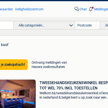
waarden
Veiligheidscentrum
Chat
Meldinge
Alle categorieën…
A
 kast'
Ontvang meldingen van
 je zoekopdracht
nieuwe zoekresultaten
TWEEDEHANDSKEUKENSWINKEL BES
TOT WEL 70% INCL TOESTELLEN
Welkom bij tweedehandskeukenswinkel.nl leve
in nederland & belgië bent u op zoek naar een
mooie tweedehands keuken voor een betaalb
prijs? Wij zijn een gespecialiseerd bedrijf dat