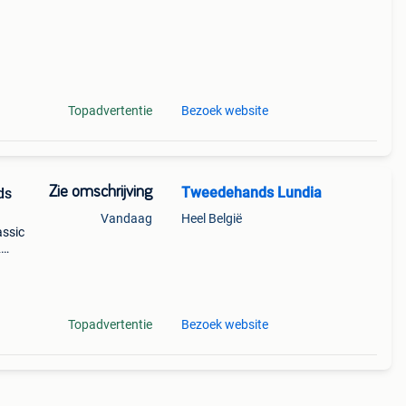
Topadvertentie
Bezoek website
Zie omschrijving
Tweedehands Lundia
ds
Vandaag
Heel België
assic
2
er
een l
Topadvertentie
Bezoek website